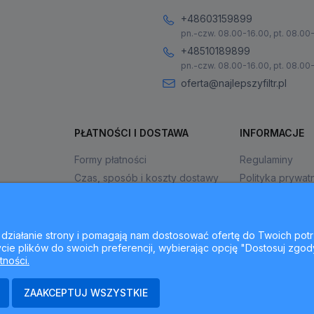
+48603159899
pn.-czw. 08.00-16.00, pt. 08.00
+48510189899
pn.-czw. 08.00-16.00, pt. 08.00
oferta@najlepszyfiltr.pl
PŁATNOŚCI I DOSTAWA
INFORMACJE
Formy płatności
Regulaminy
Czas, sposób i koszty dostawy
Polityka prywat
Czas realizacji zamówienia
Jak kupować?
ne działanie strony i pomagają nam dostosować ofertę do Twoich p
cie plików do swoich preferencji, wybierając opcję "Dostosuj zgod
tności.
ZAAKCEPTUJ WSZYSTKIE
ajlepszyfiltr.pl - ul. Krakowska 367, 43-300 Bielsko-Biała, woj. śląsk