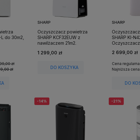
SHARP
SHARP
ietrza
Oczyszczacz powietrza
Oczyszczacz
L do 30m2,
SHARP KCF32EUW z
SHARP KI-N4
nawilżaczem 21m2.
Oczyszczacz,
jonizator (do
2 699,00 zł
1 299,00 zł
Sterowanie t
99,00 zł
Cena regularna
DO KOSZYKA
99,00 zł
Najniższa cena
KA
DO KO
-14%
-21%