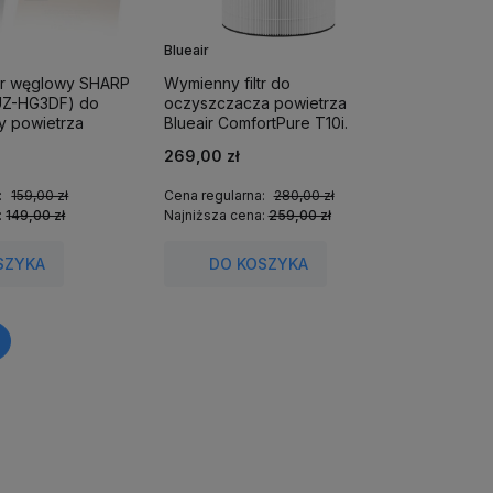
Blueair
iltr węglowy SHARP
Wymienny filtr do
UZ-HG3DF) do
oczyszczacza powietrza
y powietrza
Blueair ComfortPure T10i.
PJ30EUA,
269,00 zł
PJ30EUP, UA-
:
159,00 zł
Cena regularna:
280,00 zł
:
149,00 zł
Najniższa cena:
259,00 zł
SZYKA
DO KOSZYKA