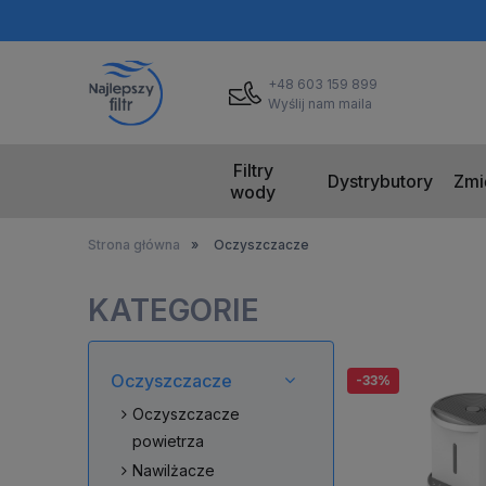
+48 603 159 899
Wyślij nam maila
Filtry
Dystrybutory
Zmi
wody
Strona główna
»
Oczyszczacze
KATEGORIE
Oczyszczacze
-33%
Oczyszczacze
powietrza
Nawilżacze