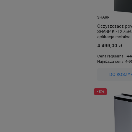
SHARP
Oczyszczacz pow
SHARP KI-TX75EU
aplikacja mobilna 
Charcoal Gray.
4 499,00 zł
Cena regularna:
4 
Najniższa cena:
4 9
DO KOSZY
-8%