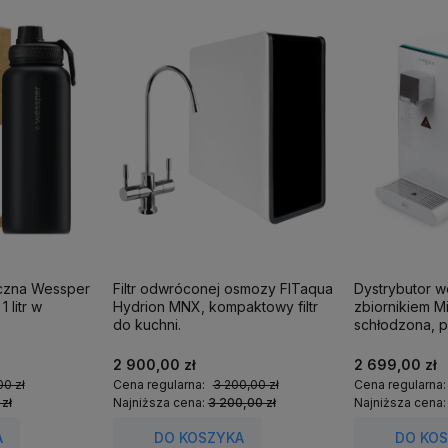
iczna Wessper
Filtr odwróconej osmozy FITaqua
Dystrybutor 
 litr w
Hydrion MNX, kompaktowy filtr
zbiornikiem M
do kuchni.
schłodzona, p
2 900,00 zł
2 699,00 zł
00 zł
Cena regularna:
3 200,00 zł
Cena regularna
 zł
Najniższa cena:
3 200,00 zł
Najniższa cena
A
DO KOSZYKA
DO KO