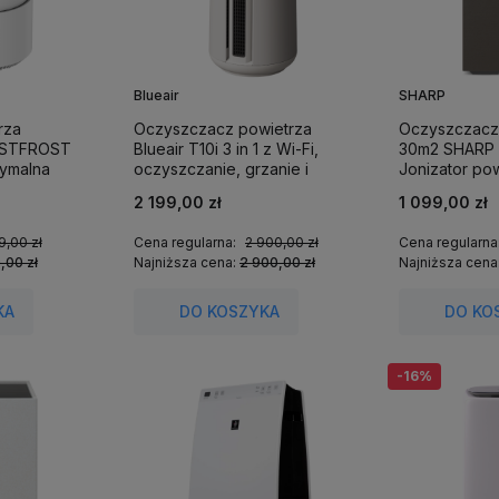
Blueair
SHARP
rza
Oczyszczacz powietrza
Oczyszczacz
ESTFROST
Blueair T10i 3 in 1 z Wi-Fi,
30m2 SHARP 
ymalna
oczyszczanie, grzanie i
Jonizator pow
rzchni do 20
chłodzenie do 39m2.
2 199,00 zł
1 099,00 zł
9,00 zł
Cena regularna:
2 900,00 zł
Cena regularna
,00 zł
Najniższa cena:
2 900,00 zł
Najniższa cena
KA
DO KOSZYKA
DO KO
-16%