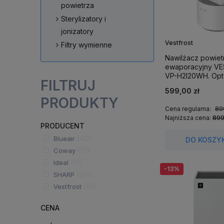
powietrza
Sterylizatory i
jonizatory
Vestfrost
Filtry wymienne
Nawilżacz powiet
ewaporacyjny V
VP-H2I20WH. Opt
FILTRUJ
wilgotność powie
599,00 zł
m².
PRODUKTY
Cena regularna:
89
Najniższa cena:
899
PRODUCENT
(40)
Blueair
DO KOSZY
(17)
Coway
(19)
Ideal
-13%
(90)
SHARP
(18)
Vestfrost
CENA