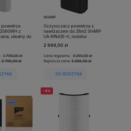
SHARP
 powietrza
Oczyszczacz powietrza z
PE2S60WH z
nawilżaczem do 28m2 SHARP
żania, idealny do
UA-KIN42E-H, mobilna
aplikacja, efekt Coandy, kolor
2 699,00 zł
Charcoal Gray.
:
2 799,00 zł
Cena regularna:
3 200,00 zł
:
2 799,00 zł
Najniższa cena:
3 200,00 zł
SZYKA
DO KOSZYKA
-4%