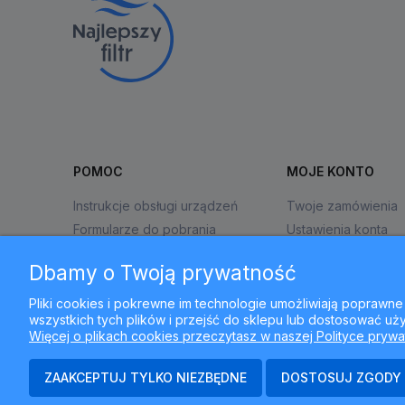
POMOC
MOJE KONTO
Instrukcje obsługi urządzeń
Twoje zamówienia
Formularze do pobrania
Ustawienia konta
Zwroty i reklamacje
Przechowalnia
Dbamy o Twoją prywatność
Pliki cookies i pokrewne im technologie umożliwiają popraw
wszystkich tych plików i przejść do sklepu lub dostosować uży
Więcej o plikach cookies przeczytasz w naszej Polityce prywa
ZAAKCEPTUJ TYLKO NIEZBĘDNE
DOSTOSUJ ZGODY
N