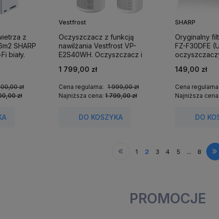
Vestfrost
SHARP
ietrza z
Oczyszczacz z funkcją
Oryginalny f
56m2 SHARP
nawilżania Vestfrost VP-
FZ-F30DFE (
i biały.
E2S40WH. Oczyszczacz i
oczyszczacz
nawilżacz w jednym
KCF32EUW, F
1 799,00 zł
149,00 zł
urządzeniu do 40 metrów
FPJ30EUB, F
kwadratowych.
HG30EB.
900,00 zł
Cena regularna:
1 999,00 zł
Cena regularna
00,00 zł
Najniższa cena:
1 799,00 zł
Najniższa cena
KA
DO KOSZYKA
DO KO
«
»
1
2
3
4
5
...
8
PROMOCJE