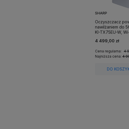
SHARP
Oczyszczacz pow
nawilżaniem do 
KI-TX75EU-W, Wi-F
4 499,00 zł
Cena regularna:
4 
Najniższa cena:
4 9
DO KOSZY