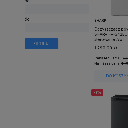
od
do
SHARP
Oczyszczacz pow
SHARP FP-S42EU-
sterowanie AIoT.
FILTRUJ
1 299,00 zł
Cena regularna:
1 4
Najniższa cena:
1 4
DO KOSZY
-8%