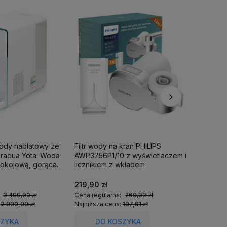
wody nablatowy ze
Filtr wody na kran PHILIPS
Filtr pr
iraqua Yota. Woda
AWP3756P1/10 z wyświetlaczem i
ShowerPr
okojową, gorąca.
licznikiem z wkładem
1 wkład fi
ultrafiltracyjnym.
219,90 zł
349,00 
:
3 499,00 zł
Cena regularna:
260,00 zł
Cena regu
:
2 999,00 zł
Najniższa cena:
197,91 zł
Najniższa
SZYKA
DO KOSZYKA
DO