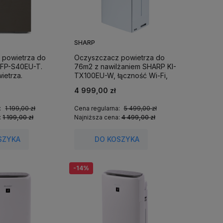
SHARP
 powietrza do
Oczyszczacz powietrza do
FP-S40EU-T.
76m2 z nawilżaniem SHARP KI-
ietrza.
TX100EU-W, łączność Wi-Fi,
aplikacja mobilna.
4 999,00 zł
:
1 199,00 zł
Cena regularna:
5 499,00 zł
:
1 199,00 zł
Najniższa cena:
4 499,00 zł
SZYKA
DO KOSZYKA
-14%