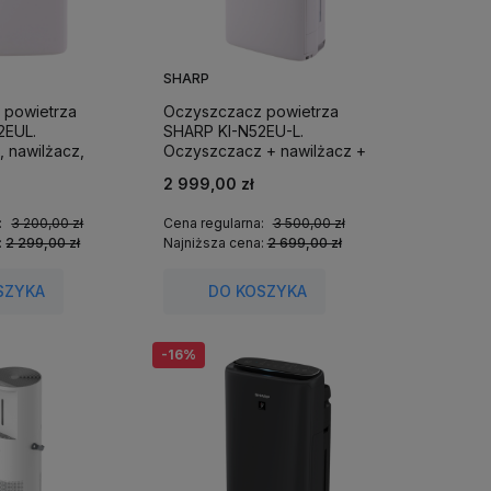
SHARP
 powietrza
Oczyszczacz powietrza
2EUL.
SHARP KI-N52EU-L.
 nawilżacz,
Oczyszczacz + nawilżacz +
 28 m2).
jonizator (do 38 m2).
2 999,00 zł
elefonem.
Sterowany aplikacją.
:
3 200,00 zł
Cena regularna:
3 500,00 zł
:
2 299,00 zł
Najniższa cena:
2 699,00 zł
SZYKA
DO KOSZYKA
-16%