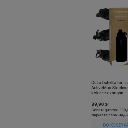
Duża butelka term
ActiveMax Steeline 1
kolorze czarnym.
89,90 zł
Cena regularna:
100,
Najniższa cena:
80,10
DO KOSZYK