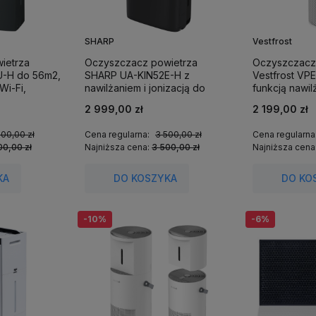
SHARP
Vestfrost
ietrza
Oczyszczacz powietrza
Oczyszczacz
-H do 56m2,
SHARP UA-KIN52E-H z
Vestfrost V
Wi-Fi,
nawilżaniem i jonizacją do
funkcją nawil
38m2.
60 m².
2 999,00 zł
2 199,00 zł
900,00 zł
Cena regularna:
3 500,00 zł
Cena regularna
00,00 zł
Najniższa cena:
3 500,00 zł
Najniższa cena
KA
DO KOSZYKA
DO KO
-10%
-6%