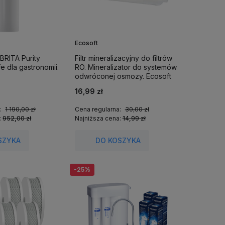
Ecosoft
 BRITA Purity
Filtr mineralizacyjny do filtrów
e dla gastronomii.
RO. Mineralizator do systemów
odwróconej osmozy. Ecosoft
PD2010ECO.
16,99 zł
:
1 190,00 zł
Cena regularna:
30,00 zł
:
952,00 zł
Najniższa cena:
14,99 zł
SZYKA
DO KOSZYKA
-25%