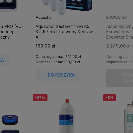
Aquaphor
ECOWATER
S PRO (RO-
Aquaphor zestaw filtrów K5,
Automatyczny 
óconej
K2, K7 do filtra wody Kryształ
Ecowater na i
czny,
A.
Ecowater Smar
otyczny z
stosowany p
160,00 zł
2 249,00 zł
WM-201).
zmiękczacze
Cena regularna:
225,00 zł
Cena regularna
KA
Najniższa cena:
139,99 zł
Najniższa cena
DO KOSZYKA
POW
DOS
-27%
-8%