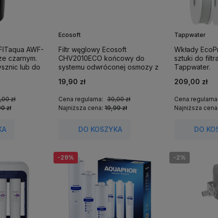
Ecosoft
Tappwater
 FITaqua AWF-
Filtr węglowy Ecosoft
Wkłady EcoP
ze czarnym.
CHV2010ECO końcowy do
sztuki do fil
ysznic lub do
systemu odwróconej osmozy z
Tappwater.
doskonałą filtracją po
19,90 zł
209,00 zł
membranie.
,00 zł
Cena regularna:
30,00 zł
Cena regularna
0 zł
Najniższa cena:
19,99 zł
Najniższa cena
KA
DO KOSZYKA
DO KO
-29%
-2%