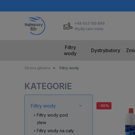
+48 603 159 899
Wyślij nam maila
Filtry
Dystrybutory
Zmi
wody
Strona główna
»
Filtry wody
KATEGORIE
Filtry wody
-30%
Filtry wody pod
zlew
Filtry wody na cały