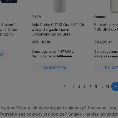
BRITA
Ecosoft
 Station™
Brita Purity C 1100 Quell ST filtr
Ecosoft mem
ji z filtrem
wody dla gastronomii.
400 GPD do 
 Spirit.
Oryginalny wkład Brita.
999,00 zł
507,99 zł
Cena regularna:
1 377,00 zł
Cena regularna
KA
Najniższa cena:
1 101,99 zł
Najniższa cena
DO KOSZYKA
DO KO
«
»
1
2
3
4
5
...
18
y wybrać? Który filtr do wody jest najlepszy? Polecane i cz
 Potrzebujesz pomocy w doborze? Śmiało - napisz lub zad