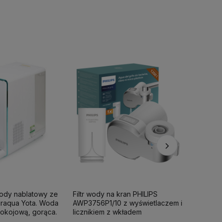
wody nablatowy ze
Filtr wody na kran PHILIPS
Filtr pr
iraqua Yota. Woda
AWP3756P1/10 z wyświetlaczem i
ShowerPr
okojową, gorąca.
licznikiem z wkładem
1 wkład fi
ultrafiltracyjnym.