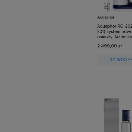
Aquaphor
Aquaphor RO-202
201) system odwr
osmozy. Automaty
wydajny filtr osm
2 499,00 zł
mineralizacją (D
DO KOSZY