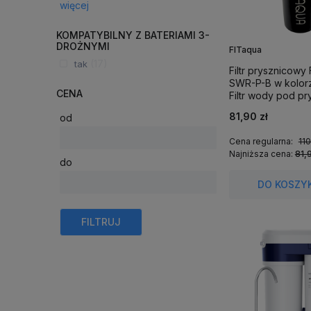
więcej
KOMPATYBILNY Z BATERIAMI 3-
DROŻNYMI
FITaqua
(17)
tak
Filtr prysznicowy
SWR-P-B w kolor
CENA
Filtr wody pod pr
wanny.
81,90 zł
od
Cena regularna:
110
Najniższa cena:
81,9
do
DO KOSZY
FILTRUJ