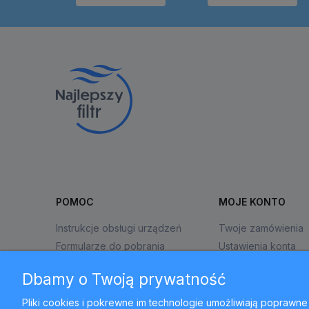
POMOC
MOJE KONTO
Instrukcje obsługi urządzeń
Twoje zamówienia
Formularze do pobrania
Ustawienia konta
Zwroty i reklamacje
Przechowalnia
Dbamy o Twoją prywatność
Pliki cookies i pokrewne im technologie umożliwiają popraw