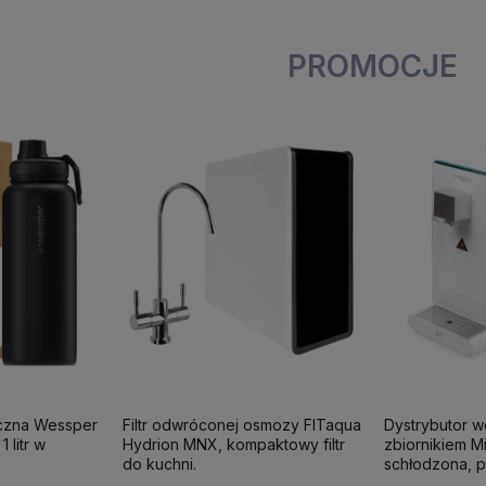
PROMOCJE
iczna Wessper
Filtr odwróconej osmozy FITaqua
Dystrybutor 
 litr w
Hydrion MNX, kompaktowy filtr
zbiornikiem M
do kuchni.
schłodzona, p