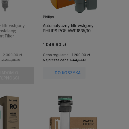
Philips
filtr wstępny
Automatyczny filtr wstępny
nstalację.
PHILIPS POE AWP1835/10.
t Filter
rzed
1 049,90 zł
m wody.
:
2 300,00 zł
Cena regularna:
1 200,00 zł
:
2 219,00 zł
Najniższa cena:
944,10 zł
IADOM O
DO KOSZYKA
TĘPNOŚCI