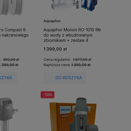
Aquaphor
ro Compact 6
Aquaphor Morion RO-101S filtr
tra nakranowego
do wody z wbudowanym
zbiornikiem + zestaw 4
zapasowych filtrów (2 x K2, 2 x
1 399,00 zł
K5).
:
350,00 zł
Cena regularna:
1 877,00 zł
:
299,00 zł
Najniższa cena:
1 399,00 zł
SZYKA
DO KOSZYKA
-13%