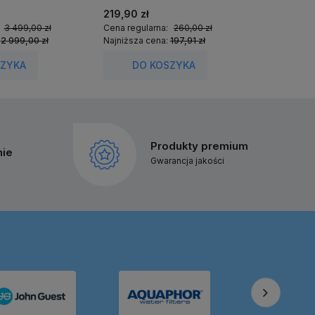
219,90 zł
349,00 
:
3 499,00 zł
Cena regularna:
260,00 zł
Cena regu
:
2 999,00 zł
Najniższa cena:
197,91 zł
Najniższa
SZYKA
DO KOSZYKA
DO
Produkty premium
nie
Gwarancja jakości