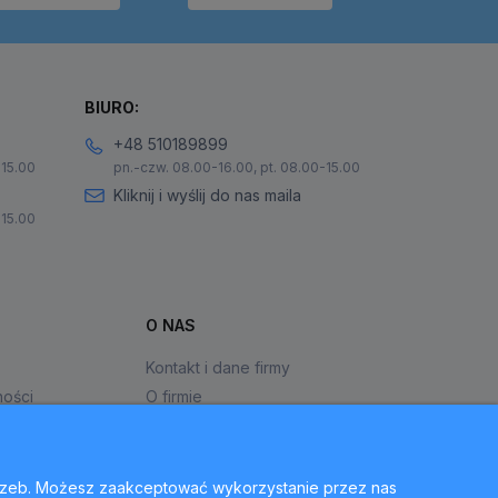
BIURO:
+48 510189899
-15.00
pn.-czw. 08.00-16.00, pt. 08.00-15.00
Kliknij i wyślij do nas maila
-15.00
O NAS
Kontakt i dane firmy
ności
O firmie
otrzeb. Możesz zaakceptować wykorzystanie przez nas