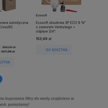
Ecosoft
brana osmotyczna
Ecosoft obudowa 3P ECO 9 ¾"
Cross60.
z zaworem Venturiego +
odpływ 3/4".
153,99 zł
:
550,00 zł
DO KOSZYKA
:
507,99 zł
SZYKA
ęsto kupowane filtry do wody znajdziesz w
zwoń, pomożemy!