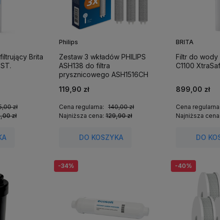
Philips
BRITA
iltrujący Brita
Zestaw 3 wkładów PHILIPS
Filtr do wody
 ST.
ASH138 do filtra
C1100 XtraSaf
prysznicowego ASH1516CH
119,90 zł
899,00 zł
,00 zł
Cena regularna:
140,00 zł
Cena regularna
,00 zł
Najniższa cena:
129,90 zł
Najniższa cena
KA
DO KOSZYKA
DO KO
-34%
-40%