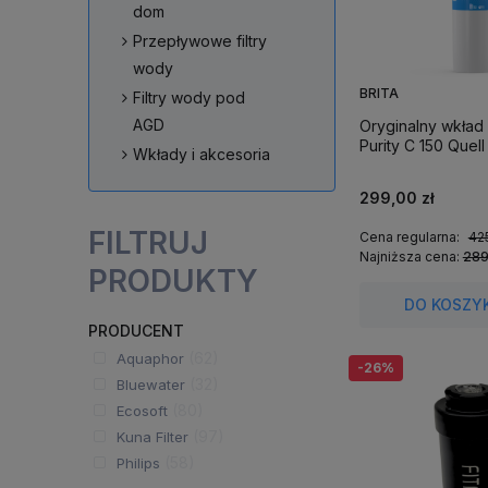
dom
Przepływowe filtry
wody
BRITA
Filtry wody pod
AGD
Oryginalny wkład f
Purity C 150 Quell
Wkłady i akcesoria
299,00 zł
FILTRUJ
Cena regularna:
425
Najniższa cena:
289
PRODUKTY
DO KOSZY
PRODUCENT
(62)
Aquaphor
-26%
(32)
Bluewater
(80)
Ecosoft
(97)
Kuna Filter
(58)
Philips