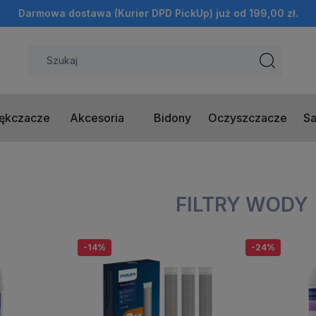
Darmowa dostawa (Kurier DPD PickUp) już od 199,00 zł.
ękczacze
Akcesoria
Bidony
Oczyszczacze
Sa
FILTRY WODY
-14%
-24%