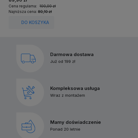
Cena regularna:
100,00 zł
C
Najniższa cena:
80,10 zł
N
DO KOSZYKA
Darmowa dostawa
Już od 199 zł
Kompleksowa usługa
Wraz z montażem
Mamy doświadczenie
Ponad 20 letnie