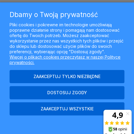
Dbamy o Twoją prywatność
MOJE KONTO
Pliki cookies i pokrewne im technologie umożliwiają
poprawne działanie strony i pomagają nam dostosować
PŁATNOŚCI I DOSTAWA
ofertę do Twoich potrzeb. Możesz zaakceptować
wykorzystanie przez nas wszystkich tych plików i przejść
do sklepu lub dostosować użycie plików do swoich
INFORMACJE
preferencji, wybierając opcję "Dostosuj zgody".
Więcej o plikach cookies przeczytasz w naszej Polityce
prywatności.
O NAS
ZAAKCEPTUJ TYLKO NIEZBĘDNE
DOSTOSUJ ZGODY
Najlepszyfiltr.pl - ul. Krakowska 367, 43-300 Bielsko-Biała, woj.
śląskie
ZAAKCEPTUJ WSZYSTKIE
POKAŻ PEŁNĄ WERSJĘ STRONY