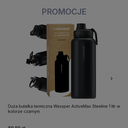
PROMOCJE
Duża butelka termiczna Wessper ActiveMax Steeline 1 litr w
F
kolorze czarnym.
k
89,90 zł
2