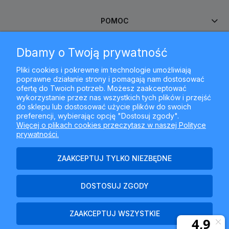
POMOC
Dbamy o Twoją prywatność
MOJE KONTO
Pliki cookies i pokrewne im technologie umożliwiają
poprawne działanie strony i pomagają nam dostosować
PŁATNOŚCI I DOSTAWA
ofertę do Twoich potrzeb. Możesz zaakceptować
wykorzystanie przez nas wszystkich tych plików i przejść
do sklepu lub dostosować użycie plików do swoich
INFORMACJE
preferencji, wybierając opcję "Dostosuj zgody".
Więcej o plikach cookies przeczytasz w naszej Polityce
prywatności.
O NAS
ZAAKCEPTUJ TYLKO NIEZBĘDNE
DOSTOSUJ ZGODY
Najlepszyfiltr.pl - ul. Krakowska 367, 43-300 Bielsko-Biała, woj.
śląskie
ZAAKCEPTUJ WSZYSTKIE