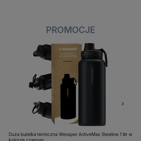
PROMOCJE
Duża butelka termiczna Wessper ActiveMax Steeline 1 litr w
F
kolorze czarnym.
k