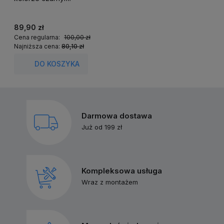
89,90 zł
2
Cena regularna:
100,00 zł
C
Najniższa cena:
80,10 zł
N
DO KOSZYKA
Darmowa dostawa
Już od 199 zł
Kompleksowa usługa
Wraz z montażem