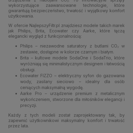
wykorzystujące zaawansowane technologie, które
gwarantują bezpieczeństwo, trwałość i wyjątkowy komfort
użytkowania.
W ofercie NajlepszyFiltr.pl znajdziesz modele takich marek
jak Philips, Brita, Ecowater czy Aarke, które łączą
elegancki wygląd z funkcjonalnością:
Philips – niezawodne saturatory z butlami CO₂ w
zestawie, dostępne w kolorze czarnym i białym.
Brita – kultowe modele SodaOne i SodaTrio, które
wyróżniają się minimalistycznym designem i łatwością
obsługi.
Ecowater FIZZO – elektryczny syfon do gazowania
wody, zasilany sieciowo – idealny dla osób
ceniących maksymalną wygodę.
Aarke Pro – urządzenie premium z metalicznym
wykończeniem, stworzone dla miłośników elegancji i
precyzji.
Każdy z tych modeli został zaprojektowany tak, by
zapewnić użytkownikowi maksymalny komfort i trwałość
przez lata.