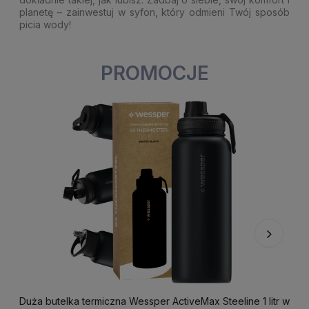
planetę – zainwestuj w syfon, który odmieni Twój sposób
picia wody!
PROMOCJE
Duża butelka termiczna Wessper ActiveMax Steeline 1 litr w
F