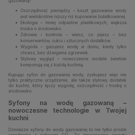
gazowaną?
Oszczędność pieniędzy – koszt gazowania wody
jest wielokrotnie niższy niż kupowanie butelkowanej.
Ekologia – mniej odpadów plastikowych, większa
troska o środowisko.
Zdrowie i kontrola – wiesz, co pijesz – bez
konserwantów, cukru i sztucznych dodatków.
Wygoda – gazujesz wodę w domu, kiedy tylko
chcesz, bez dźwigania zgrzewek.
Stylowy wygląd – nowoczesne modele świetnie
komponują się z każdą kuchnią.
Kupując syfon do gazowania wody, zyskujesz więc nie
tylko praktyczne urządzenie, ale także stylowy dodatek
do kuchni, który łączy wygodę, oszczędność i troskę o
środowisko.
Syfony na wodę gazowaną –
nowoczesne technologie w Twojej
kuchni
Dzisiejsze syfony do wody gazowanej to nie tylko proste
urządzenia z nabojami CO₂. To innowacyjne sprzęty