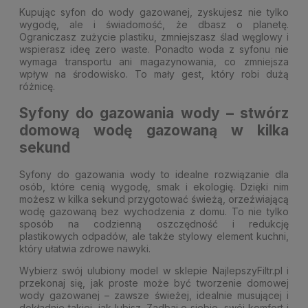
Kupując syfon do wody gazowanej, zyskujesz nie tylko
wygodę, ale i świadomość, że dbasz o planetę.
Ograniczasz zużycie plastiku, zmniejszasz ślad węglowy i
wspierasz ideę zero waste. Ponadto woda z syfonu nie
wymaga transportu ani magazynowania, co zmniejsza
wpływ na środowisko. To mały gest, który robi dużą
różnicę.
Syfony do gazowania wody – stwórz
domową wodę gazowaną w kilka
sekund
Syfony do gazowania wody to idealne rozwiązanie dla
osób, które cenią wygodę, smak i ekologię. Dzięki nim
możesz w kilka sekund przygotować świeżą, orzeźwiającą
wodę gazowaną bez wychodzenia z domu. To nie tylko
sposób na codzienną oszczędność i redukcję
plastikowych odpadów, ale także stylowy element kuchni,
który ułatwia zdrowe nawyki.
Wybierz swój ulubiony model w sklepie NajlepszyFiltr.pl i
przekonaj się, jak proste może być tworzenie domowej
wody gazowanej – zawsze świeżej, idealnie musującej i
dokładnie takiej, jak lubisz. Zadbaj o siebie, swój komfort i