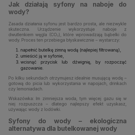
Jak działają syfony na naboje do
wody?
Zasada działania syfonu jest bardzo prosta, ale niezwykle
skuteczna. Urządzenie wykorzystuje naboje z
dwutlenkiem węgla (CO₂), które wprowadzają bąbelki do
wody. Proces ten przebiega błyskawicznie – wystarczy:
napełnić butelkę zimną wodą (najlepiej filtrowaną),
umieścić ją w syfonie,
wcisnąć przycisk lub dźwignię, by rozpocząć
gazowanie.
Po kilku sekundach otrzymujesz idealnie musującą wodę –
gotową do picia lub wykorzystania w napojach, drinkach
czy lemoniadach.
Wskazówka: Im zimniejsza woda, tym więcej gazu się w
niej rozpuszcza – dlatego najlepszy efekt uzyskasz,
używając wody z lodówki.
Syfony do wody – ekologiczna
alternatywa dla butelkowanej wody