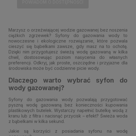
POWIADOM O DOSTĘPNOŚCI
Marzysz o orzeźwiającej wodzie gazowanej bez noszenia
ciężkich zgrzewek? Syfony do gazowania wody to
nowoczesne i ekologiczne rozwiązanie, które pozwala
cieszyć się bąbelkami zawsze, gdy masz na to ochotę.
Dzięki nim przygotujesz świeżą wodę gazowaną w kilka
chwil, dostosowując poziom nasycenia do własnych
preferencji. Odkryj, jak proste, oszczędne i przyjazne dla
środowiska może być codzienne picie wody.
Dlaczego warto wybrać syfon do
wody gazowanej?
Syfony do gazowania wody pozwalają przygotować
pyszną wodę gazowaną bez konieczności kupowania
plastikowych butelek. Wystarczy napełnić butelkę wodą z
kranu lub z filtra i nacisnąć przycisk – efekt? Świeża woda
z bąbelkami w kilka sekund.
Jakie są korzyści z posiadania syfonu na wodę