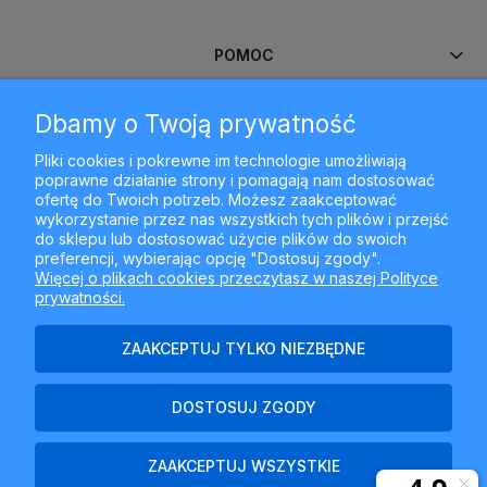
POMOC
Dbamy o Twoją prywatność
MOJE KONTO
Pliki cookies i pokrewne im technologie umożliwiają
poprawne działanie strony i pomagają nam dostosować
PŁATNOŚCI I DOSTAWA
ofertę do Twoich potrzeb. Możesz zaakceptować
wykorzystanie przez nas wszystkich tych plików i przejść
do sklepu lub dostosować użycie plików do swoich
INFORMACJE
preferencji, wybierając opcję "Dostosuj zgody".
Więcej o plikach cookies przeczytasz w naszej Polityce
prywatności.
O NAS
ZAAKCEPTUJ TYLKO NIEZBĘDNE
DOSTOSUJ ZGODY
Najlepszyfiltr.pl - ul. Krakowska 367, 43-300 Bielsko-Biała, woj.
śląskie
ZAAKCEPTUJ WSZYSTKIE