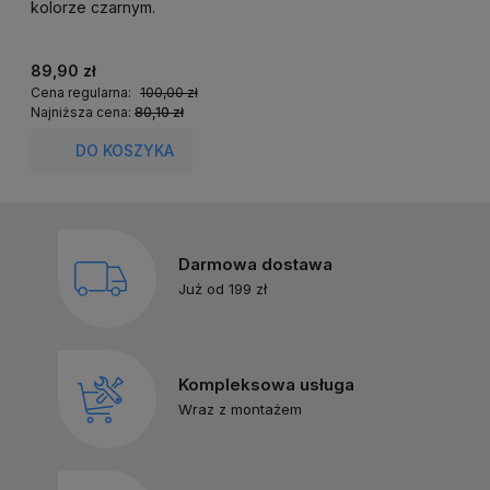
kolorze czarnym.
k
89,90 zł
2
Cena regularna:
100,00 zł
C
Najniższa cena:
80,10 zł
N
DO KOSZYKA
Darmowa dostawa
Już od 199 zł
Kompleksowa usługa
Wraz z montażem