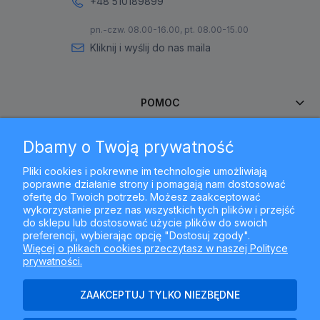
+48 510189899
pn.-czw. 08.00-16.00, pt. 08.00-15.00
Kliknij i wyślij do nas maila
POMOC
Dbamy o Twoją prywatność
MOJE KONTO
Pliki cookies i pokrewne im technologie umożliwiają
poprawne działanie strony i pomagają nam dostosować
PŁATNOŚCI I DOSTAWA
ofertę do Twoich potrzeb. Możesz zaakceptować
wykorzystanie przez nas wszystkich tych plików i przejść
do sklepu lub dostosować użycie plików do swoich
INFORMACJE
preferencji, wybierając opcję "Dostosuj zgody".
Więcej o plikach cookies przeczytasz w naszej Polityce
prywatności.
O NAS
ZAAKCEPTUJ TYLKO NIEZBĘDNE