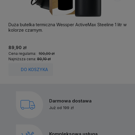
Duża butelka termiczna Wessper ActiveMax Steeline 1 litr w
F
kolorze czarnym.
k
89,90 zł
2
Cena regularna:
100,00 zł
C
Najniższa cena:
80,10 zł
N
DO KOSZYKA
Darmowa dostawa
Już od 199 zł
Kompleksowa usługa