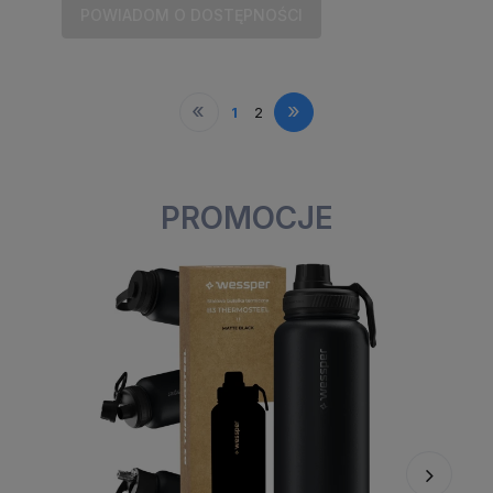
POWIADOM O DOSTĘPNOŚCI
«
»
1
2
PROMOCJE