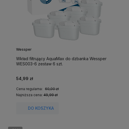
Wessper
Wkład filtrujący AquaMax do dzbanka Wessper
WES003-6 zestaw 6 szt.
54,99 zł
Cena regularna:
60,00 zł
Najniższa cena:
49,99 zł
DO KOSZYKA