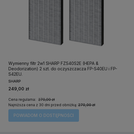
S40EU-W.
Plasmacluster.
Wymienny filtr 2w1 SHARP FZS40S2E (HEPA &
Deodorization) 2 szt. do oczyszczacza FP-S40EU i FP-
S42EU.
SHARP
249,00 zł
Cena regularna:
270,00 zł
Najniższa cena z 30 dni przed obniżką:
270,00 zł
POWIADOM O DOSTĘPNOŚCI