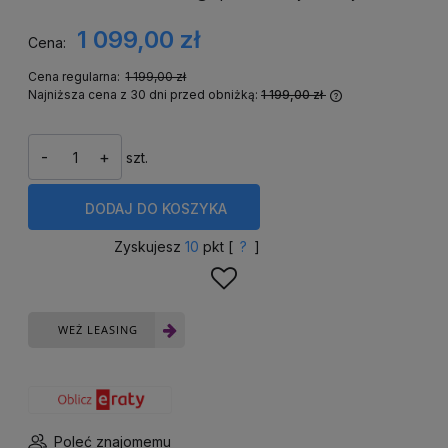
Cena nie zawiera ewentualnych kosztów płatności
1 099,00 zł
Cena:
Cena regularna:
1 199,00 zł
Najniższa cena z 30 dni przed obniżką:
1 199,00 zł
Jeżeli produkt 
niż 30 dni, wyś
cena od moment
-
+
szt.
się w sprzedaży
DODAJ
DO KOSZYKA
Zyskujesz
10
pkt [
?
]
WEŻ LEASING
Poleć znajomemu