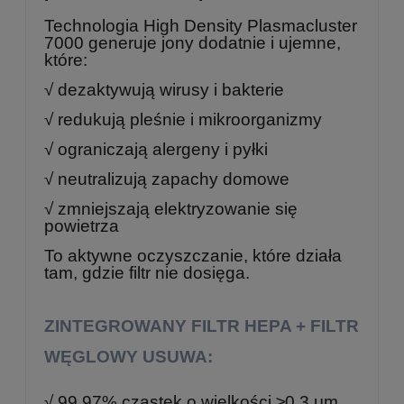
Technologia High Density Plasmacluster
7000 generuje jony dodatnie i ujemne,
które:
√ dezaktywują wirusy i bakterie
√ redukują pleśnie i mikroorganizmy
√ ograniczają alergeny i pyłki
√ neutralizują zapachy domowe
√ zmniejszają elektryzowanie się
powietrza
To aktywne oczyszczanie, które działa
tam, gdzie filtr nie dosięga.
ZINTEGROWANY FILTR HEPA + FILTR
WĘGLOWY USUWA:
√ 99,97% cząstek o wielkości ≥0,3 μm