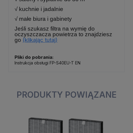
√ kuchnie i jadalnie
√ małe biura i gabinety
Jeśli szukasz filtra na wymię do
oczyszczacza powietrza to znajdziesz
(klikając tutaj)
go
Pliki do pobrania:
Instrukcja obsługi FP-S40EU-T EN
PRODUKTY POWIĄZANE
Mały i wydajny
Wydajny oczyszczacz
Oczys
oczyszczacz powietrza
powietrza do 30m2 z
umieśc
SHARP FP-S40EU-W.
jonizacją
Mały i wydajny
Wydajny oczyszczacz
Oczy
Plasmacluster.
oczyszczacz
powietrza do 30m2 z
umieś
powietrza SHARP FP-
jonizacją