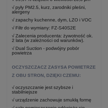
√ pyły PM2.5, kurz, zarodniki pleśni,
alergeny
√ zapachy kuchenne, dym, LZO i VOC
√ Filtr do wymiany: FZ-S40S2E
√ Zalecenia producenta: żywotność ok.
2 lata (w zależności od warunków).
√ Dual Suction - podwójny pobór
powietrza
OCZYSZCZACZ ZASYSA POWIETRZE
Z OBU STRON, DZIĘKI CZEMU:
√ oczyszczanie jest szybsze i
stabilniejsze
√ urządzenie zachowuje smukłą formę
√ całe pomieszczenie odświeża się