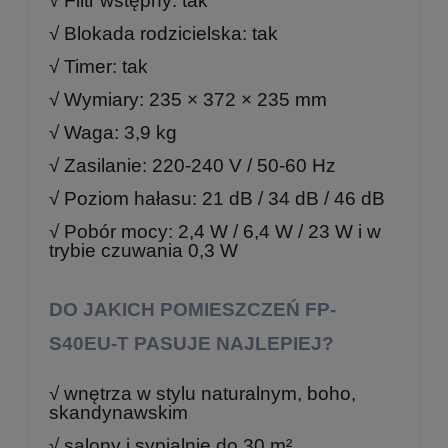
√ Filtr wstępny: tak
√ Blokada rodzicielska: tak
√ Timer: tak
√ Wymiary: 235 × 372 × 235 mm
√ Waga: 3,9 kg
√ Zasilanie: 220-240 V / 50-60 Hz
√ Poziom hałasu: 21 dB / 34 dB / 46 dB
√ Pobór mocy: 2,4 W / 6,4 W / 23 W i w
trybie czuwania 0,3 W
DO JAKICH POMIESZCZEŃ FP-
S40EU-T PASUJE NAJLEPIEJ?
√ wnętrza w stylu naturalnym, boho,
skandynawskim
√ salony i sypialnie do 30 m²