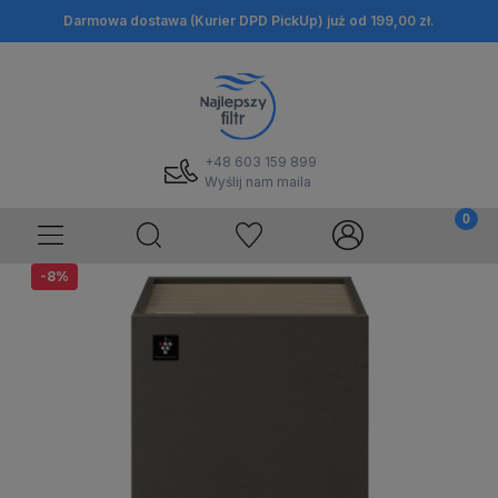
Darmowa dostawa (Kurier DPD PickUp) już od 199,00 zł.
+48 603 159 899
Wyślij nam maila
-8%