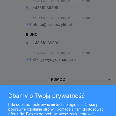
pn.-czw. 08.00-16.00, pt. 08.00-15.00
+48510189899
pn.-czw. 08.00-16.00, pt. 08.00-15.00
oferta@najlepszyfiltr.pl
BIURO:
+48 510189899
pn.-czw. 08.00-16.00, pt. 08.00-15.00
Kliknij i wyślij do nas maila
POMOC
Dbamy o Twoją prywatność
MOJE KONTO
Pliki cookies i pokrewne im technologie umożliwiają
poprawne działanie strony i pomagają nam dostosować
PŁATNOŚCI I DOSTAWA
ofertę do Twoich potrzeb. Możesz zaakceptować