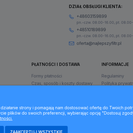
DZIAŁ OBSŁUGI KLIENTA:
+48603159899
pn.-czw. 08.00-16.00, pt. 08.00
+48510189899
pn.-czw. 08.00-16.00, pt. 08.00
oferta@najlepszyfiltr.pl
PŁATNOŚCI I DOSTAWA
INFORMACJE
Formy płatności
Regulaminy
Czas, sposób i koszty dostawy
Polityka prywat
Czas realizacji zamówienia
Jak kupować?
ne działanie strony i pomagają nam dostosować ofertę do Twoich p
cie plików do swoich preferencji, wybierając opcję "Dostosuj zgod
tności.
ZAAKCEPTUJ WSZYSTKIE