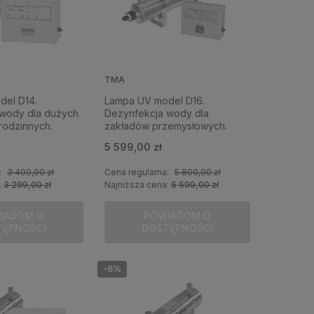
TMA
del D14.
Lampa UV model D16.
 wody dla dużych
Dezynfekcja wody dla
rodzinnych.
zakładów przemysłowych.
5 599,00 zł
:
3 400,00 zł
Cena regularna:
5 800,00 zł
:
3 299,00 zł
Najniższa cena:
5 599,00 zł
IADOM O
POWIADOM O
TĘPNOŚCI
DOSTĘPNOŚCI
-6%