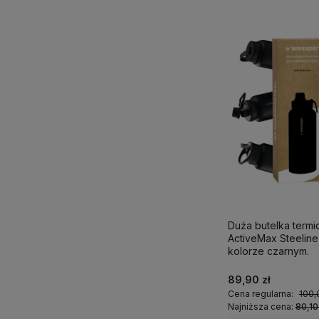
Duża butelka term
ActiveMax Steeline 1
kolorze czarnym.
89,90 zł
Cena regularna:
100,
Najniższa cena:
80,10