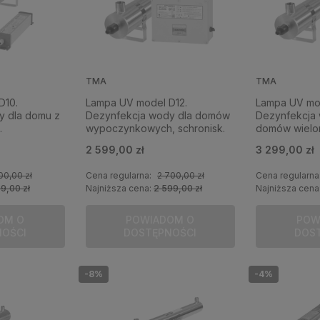
TMA
TMA
D10.
Lampa UV model D12.
Lampa UV mo
y dla domu z
Dezynfekcja wody dla domów
Dezynfekcja
.
wypoczynkowych, schronisk.
domów wielo
2 599,00 zł
3 299,00 zł
00,00 zł
Cena regularna:
2 700,00 zł
Cena regularna
99,00 zł
Najniższa cena:
2 599,00 zł
Najniższa cena
OM O
POWIADOM O
POW
NOŚCI
DOSTĘPNOŚCI
DOS
-8%
-4%