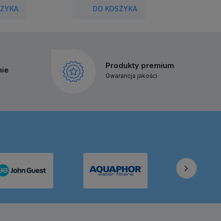
SZYKA
DO KOSZYKA
DO
Produkty premium
nie
Gwarancja jakości