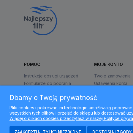
POMOC
MOJE KONTO
Instrukcje obsługi urządzeń
Twoje zamówienia
Formularze do pobrania
Ustawienia konta
Zwroty i reklamacje
Przechowalnia
Dbamy o Twoją prywatność
Pliki cookies i pokrewne im technologie umożliwiają popraw
wszystkich tych plików i przejść do sklepu lub dostosować uży
Więcej o plikach cookies przeczytasz w naszej Polityce prywa
ZAAKCEPTUJ TYLKO NIEZBĘDNE
DOSTOSUJ ZGODY