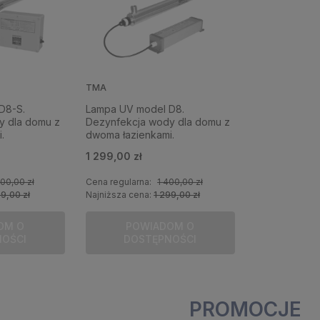
TMA
D8-S.
Lampa UV model D8.
y dla domu z
Dezynfekcja wody dla domu z
.
dwoma łazienkami.
1 299,00 zł
00,00 zł
Cena regularna:
1 400,00 zł
99,00 zł
Najniższa cena:
1 299,00 zł
OM O
POWIADOM O
NOŚCI
DOSTĘPNOŚCI
PROMOCJE