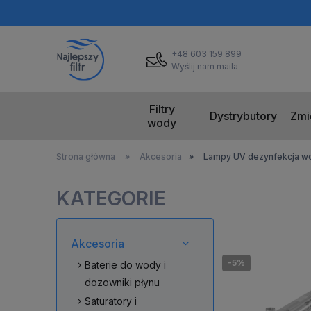
+48 603 159 899
Wyślij nam maila
Filtry
Dystrybutory
Zmi
wody
Strona główna
»
Akcesoria
»
Lampy UV dezynfekcja w
KATEGORIE
Akcesoria
-5%
Baterie do wody i
dozowniki płynu
Saturatory i