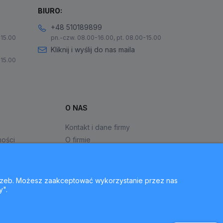
BIURO:
+48 510189899
-15.00
pn.-czw. 08.00-16.00, pt. 08.00-15.00
Kliknij i wyślij do nas maila
-15.00
O NAS
Kontakt i dane firmy
ności
O firmie
otrzeb. Możesz zaakceptować wykorzystanie przez nas
y".