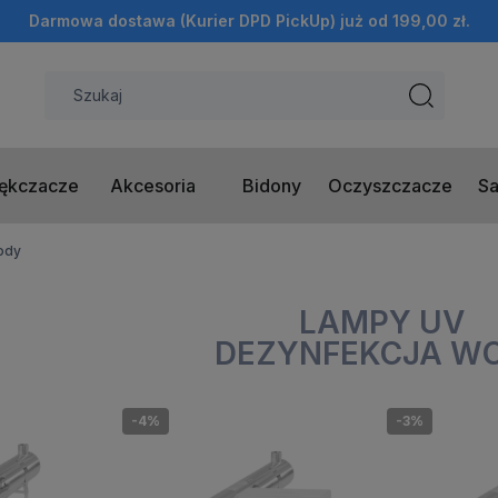
Darmowa dostawa (Kurier DPD PickUp) już od 199,00 zł.
ękczacze
Akcesoria
Bidony
Oczyszczacze
Sa
ody
LAMPY UV
DEZYNFEKCJA W
-4%
-3%