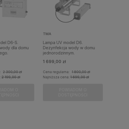
TMA
del D6-S.
Lampa UV model D6.
 wody dla domu
Dezynfekcja wody w domu
ego.
jednorodzinnym.
1 699,00 zł
:
2 300,00 zł
Cena regularna:
1 800,00 zł
:
2 199,00 zł
Najniższa cena:
1 699,00 zł
IADOM O
POWIADOM O
TĘPNOŚCI
DOSTĘPNOŚCI