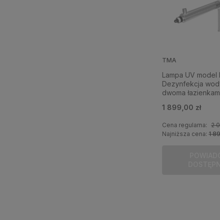
TMA
Lampa UV model 
Dezynfekcja wod
dwoma łazienkami
1 899,00 zł
Cena regularna:
2 0
Najniższa cena:
1 8
POWIAD
DOSTĘP