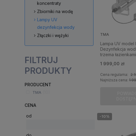
koncentraty
Zbiorniki na wodę
Lampy UV
dezynfekcja wody
TMA
Złączki i wężyki
Lampa UV model 
Dezynfekcja wod
trzema łazienkami
FILTRUJ
1 999,00 zł
PRODUKTY
Cena regularna:
2 1
Najniższa cena:
1 9
PRODUCENT
(10)
TMA
POWIAD
DOSTĘP
CENA
od
-10%
do