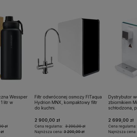
iczna Wessper
Filtr odwróconej osmozy FITaqua
Dystrybutor 
 litr w
Hydrion MNX, kompaktowy filtr
zbiornikiem M
do kuchni.
schłodzona, p
2 900,00 zł
2 699,00 zł
00 zł
Cena regularna:
3 200,00 zł
Cena regularna
 zł
Najniższa cena:
3 200,00 zł
Najniższa cena