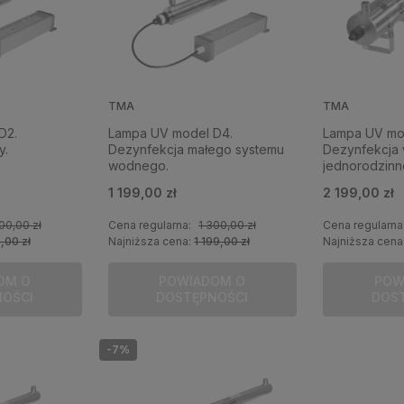
TMA
TMA
D2.
Lampa UV model D4.
Lampa UV mo
y.
Dezynfekcja małego systemu
Dezynfekcja
wodnego.
jednorodzinn
1 199,00 zł
2 199,00 zł
00,00 zł
Cena regularna:
1 300,00 zł
Cena regularna
,00 zł
Najniższa cena:
1 199,00 zł
Najniższa cena
OM O
POWIADOM O
POW
NOŚCI
DOSTĘPNOŚCI
DOS
-7%