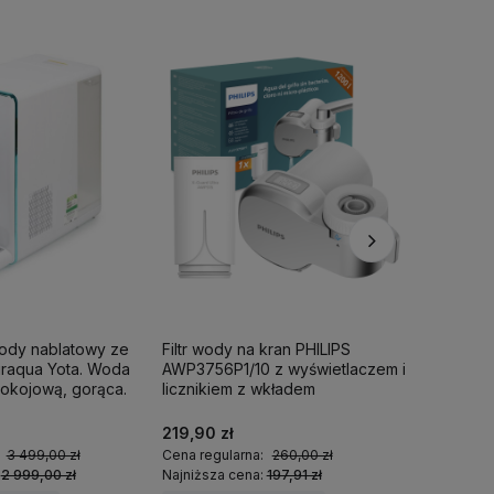
wody nablatowy ze
Filtr wody na kran PHILIPS
Filtr pr
iraqua Yota. Woda
AWP3756P1/10 z wyświetlaczem i
ShowerPr
okojową, gorąca.
licznikiem z wkładem
1 wkład fi
ultrafiltracyjnym.
219,90 zł
349,00 
:
3 499,00 zł
Cena regularna:
260,00 zł
Cena regu
:
2 999,00 zł
Najniższa cena:
197,91 zł
Najniższa