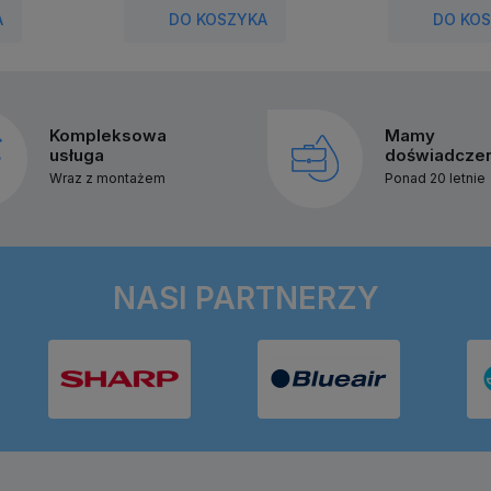
A
DO KOSZYKA
DO KO
Kompleksowa
Mamy
usługa
doświadcze
Wraz z montażem
Ponad 20 letnie
NASI PARTNERZY