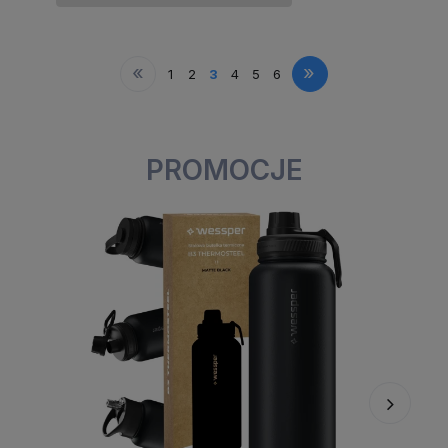
«
»
1
2
3
4
5
6
PROMOCJE