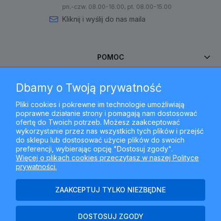
pn.-czw. 08.00-16.00, pt. 08.00-15.00
Kliknij i wyślij do nas maila
POMOC
Dbamy o Twoją prywatność
MOJE KONTO
Pliki cookies i pokrewne im technologie umożliwiają
poprawne działanie strony i pomagają nam dostosować
PŁATNOŚCI I DOSTAWA
ofertę do Twoich potrzeb. Możesz zaakceptować
wykorzystanie przez nas wszystkich tych plików i przejść
do sklepu lub dostosować użycie plików do swoich
INFORMACJE
preferencji, wybierając opcję "Dostosuj zgody".
Więcej o plikach cookies przeczytasz w naszej Polityce
prywatności.
O NAS
ZAAKCEPTUJ TYLKO NIEZBĘDNE
DOSTOSUJ ZGODY