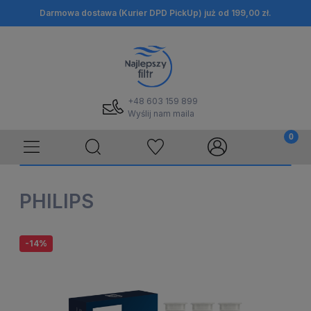
Darmowa dostawa (Kurier DPD PickUp) już od 199,00 zł.
+48 603 159 899
Wyślij nam maila
PHILIPS
-14%