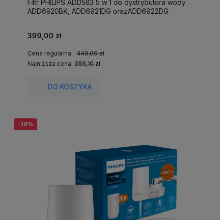
Filtr PHILIPS ADD583 5 w 1 do dystrybutora wody
ADD6920BK, ADD6921DG orazADD6922DG .
399,00 zł
Cena regularna:
440,00 zł
Najniższa cena:
359,10 zł
DO KOSZYKA
-18%