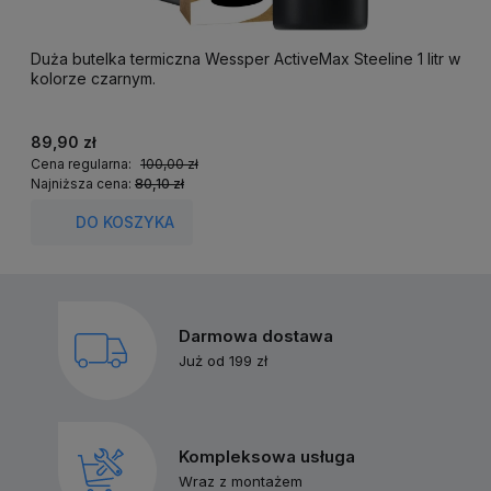
Duża butelka termiczna Wessper ActiveMax Steeline 1 litr w
F
kolorze czarnym.
k
89,90 zł
2
Cena regularna:
100,00 zł
C
Najniższa cena:
80,10 zł
N
DO KOSZYKA
Darmowa dostawa
Już od 199 zł
Kompleksowa usługa
Wraz z montażem