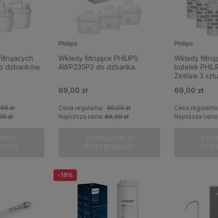
Philips
Philips
ltrujacych
Wkłady filtrujące PHILIPS
Wkłady filtr
do dzbanków.
AWP230P3 do dzbanka.
butelek PHILI
Zestaw 3 sztuk
69,00 zł
69,00 zł
99 zł
Cena regularna:
80,00 zł
Cena regularna
00 zł
Najniższa cena:
69,00 zł
Najniższa cena
OM O
POWIADOM O
POW
NOŚCI
DOSTĘPNOŚCI
DOS
-19%