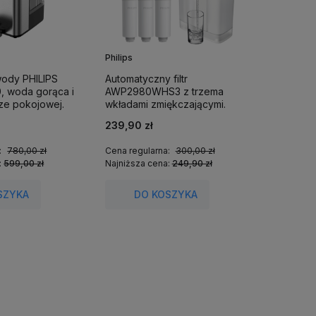
Philips
wody PHILIPS
Automatyczny filtr
, woda gorąca i
AWP2980WHS3 z trzema
ze pokojowej.
wkładami zmiękczającymi.
239,90 zł
:
780,00 zł
Cena regularna:
300,00 zł
:
599,00 zł
Najniższa cena:
249,90 zł
SZYKA
DO KOSZYKA