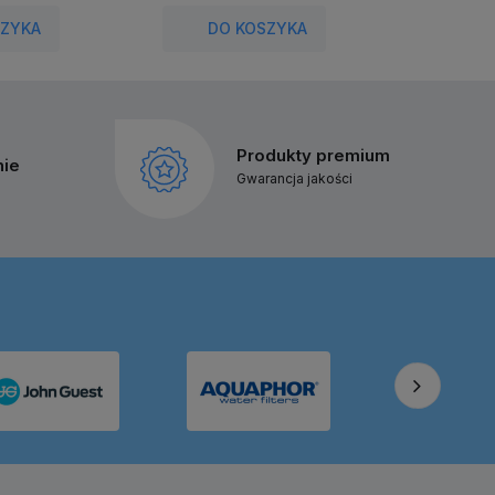
SZYKA
DO KOSZYKA
DO
Produkty premium
nie
Gwarancja jakości