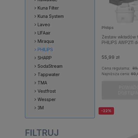
Kuna Filter
Kuna System
Laveo
Philips
LIFAair
Zestaw wkładów fi
Miraqua
PHILIPS AWP211 
PHILIPS
55,99 zł
SHARP
SodaStream
Cena regularna:
89,
Najniższa cena:
69,
Tappwater
TMA
POWIAD
Vestfrost
DOSTĘP
Wessper
3M
-22%
FILTRUJ