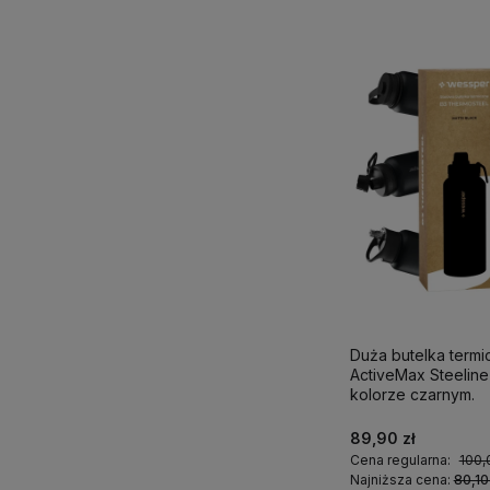
Duża butelka term
ActiveMax Steeline 1
kolorze czarnym.
89,90 zł
Cena regularna:
100,
Najniższa cena:
80,10