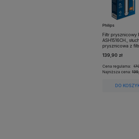
Philips
Filtr prysznicowy
ASH1516CH., słuc
prysznicowa z filt
139,90 zł
Cena regularna:
170
Najniższa cena:
139
DO KOSZY