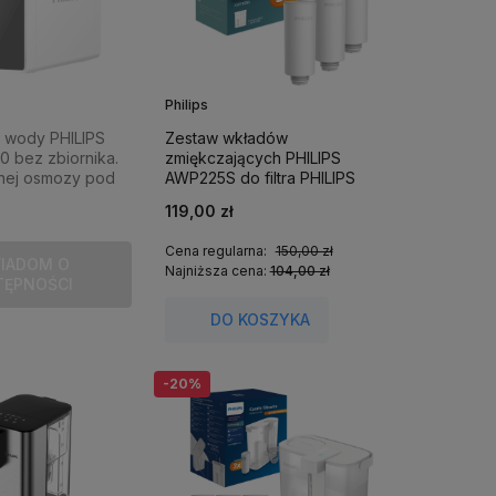
Philips
 wody PHILIPS
Zestaw wkładów
 bez zbiornika.
zmiękczających PHILIPS
onej osmozy pod
AWP225S do filtra PHILIPS
AWP2980WHS
119,00 zł
Cena regularna:
150,00 zł
IADOM O
Najniższa cena:
104,00 zł
TĘPNOŚCI
DO KOSZYKA
-20%