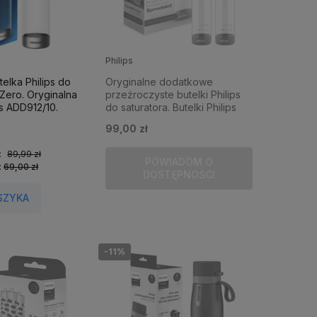
Philips
elka Philips do
Oryginalne dodatkowe
Zero. Oryginalna
przeźroczyste butelki Philips
ps ADD912/10.
do saturatora. Butelki Philips
ADD911GR.
99,00 zł
:
89,99 zł
POWIADOM O
:
69,00 zł
DOSTĘPNOŚCI
SZYKA
-11%