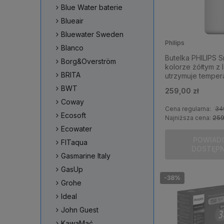
Blue Water baterie
Blueair
Bluewater Sweden
Philips
Blanco
Butelka PHILIPS S
Borg&Overström
kolorze żółtym z 
BRITA
utrzymuje temper
12/24h - skutecz
BWT
259,00 zł
bakteriami w wodz
Coway
Cena regularna:
34
Ecosoft
Najniższa cena:
259
Ecowater
POWIAD
FITaqua
DOSTĘP
Gasmarine Italy
GasUp
-38%
Grohe
Ideal
John Guest
KawaMać