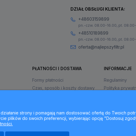
DZIAŁ OBSŁUGI KLIENTA:
+48603159899
pn.-czw. 08.00-16.00, pt. 08.00
+48510189899
pn.-czw. 08.00-16.00, pt. 08.00
oferta@najlepszyfiltr.pl
PŁATNOŚCI I DOSTAWA
INFORMACJE
Formy płatności
Regulaminy
Czas, sposób i koszty dostawy
Polityka prywat
Czas realizacji zamówienia
Jak kupować?
ne działanie strony i pomagają nam dostosować ofertę do Twoich p
cie plików do swoich preferencji, wybierając opcję "Dostosuj zgod
tności.