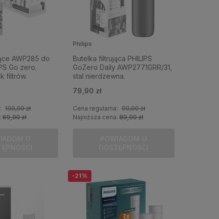
Philips
ujące AWP285 do
Butelka filtrująca PHILIPS
PS Go zero.
GoZero Daily AWP2771GRR/31,
 filtrów.
stal nierdzewna.
79,90 zł
:
100,00 zł
Cena regularna:
90,00 zł
:
69,00 zł
Najniższa cena:
89,90 zł
IADOM O
POWIADOM O
TĘPNOŚCI
DOSTĘPNOŚCI
-21%