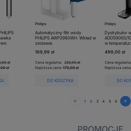
Philips
Philips
 PHILIPS
Automatyczny filtr wody
Dystrybutor 
hawka
PHILIPS AWP2980WH. Wkład w
ADD5906S/10
rem.
zestawie.
w temperatur
169,99 zł
499,00 zł
,00 zł
Cena regularna:
220,00 zł
Cena regularna
,00 zł
Najniższa cena:
179,90 zł
Najniższa cena
KA
DO KOSZYKA
DO KO
«
»
1
2
3
4
5
6
PROMOCJE