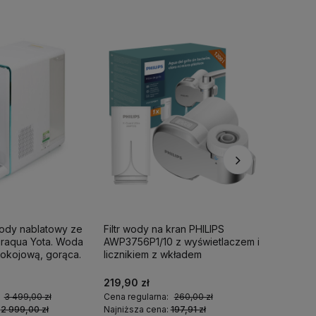
wody nablatowy ze
Filtr wody na kran PHILIPS
Filtr pr
iraqua Yota. Woda
AWP3756P1/10 z wyświetlaczem i
ShowerPr
okojową, gorąca.
licznikiem z wkładem
1 wkład fi
ultrafiltracyjnym.
219,90 zł
349,00 
:
3 499,00 zł
Cena regularna:
260,00 zł
Cena regu
:
2 999,00 zł
Najniższa cena:
197,91 zł
Najniższa