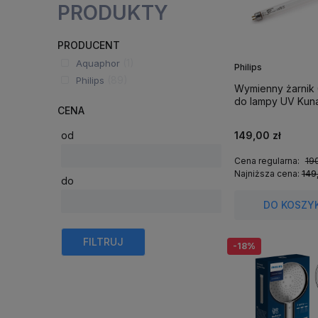
PRODUKTY
PRODUCENT
(1)
Aquaphor
Philips
(89)
Philips
Wymienny żarnik
do lampy UV Kuna 
CENA
od
149,00 zł
Cena regularna:
190
Najniższa cena:
149
do
DO KOSZY
FILTRUJ
-18%