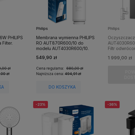
Philips
Philips
 6W PHILIPS
Membrana wymienna PHILIPS
Oczyszczacz
Filter.
RO AUT870R600/10 do
AUT4030R600
modelu AUT4030R600/10.
Filtr odwróc
zlew.
549,90 zł
1 999,00 zł
,00 zł
Cena regularna:
680,00 zł
POW
,00 zł
Najniższa cena:
494,91 zł
DOS
KA
DO KOSZYKA
-23%
-36%