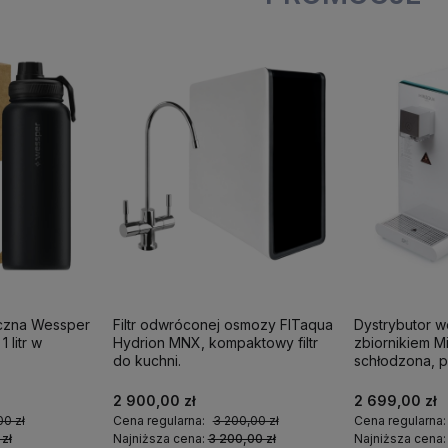
iczna Wessper
Filtr odwróconej osmozy FITaqua
Dystrybutor 
 litr w
Hydrion MNX, kompaktowy filtr
zbiornikiem M
do kuchni.
schłodzona, p
2 900,00 zł
2 699,00 zł
00 zł
Cena regularna:
3 200,00 zł
Cena regularna
 zł
Najniższa cena:
3 200,00 zł
Najniższa cena