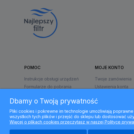
POMOC
MOJE KONTO
Instrukcje obsługi urządzeń
Twoje zamówienia
Formularze do pobrania
Ustawienia konta
Zwroty i reklamacje
Przechowalnia
Dbamy o Twoją prywatność
Pliki cookies i pokrewne im technologie umożliwiają popraw
wszystkich tych plików i przejść do sklepu lub dostosować uży
Więcej o plikach cookies przeczytasz w naszej Polityce prywa