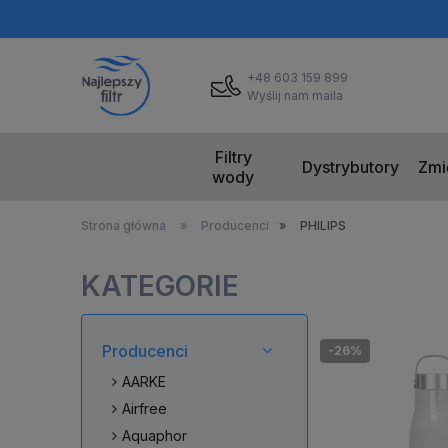
+48 603 159 899
Wyślij nam maila
Filtry
Dystrybutory
Zmi
wody
Strona główna
»
Producenci
»
PHILIPS
KATEGORIE
Producenci
-26%
AARKE
Airfree
Aquaphor