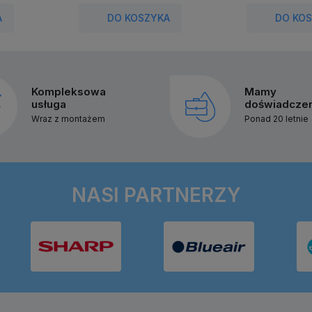
A
DO KOSZYKA
DO KO
Kompleksowa
Mamy
usługa
doświadcze
Wraz z montażem
Ponad 20 letnie
NASI PARTNERZY