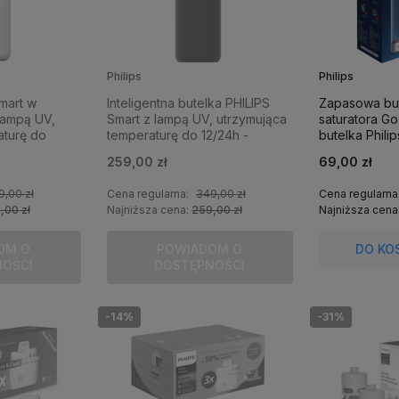
Philips
Philips
mart w
Inteligentna butelka PHILIPS
Zapasowa but
lampą UV,
Smart z lampą UV, utrzymująca
saturatora Go
aturę do
temperaturę do 12/24h -
butelka Phili
na w walce z
samoczyszczący, eliminuje
259,00 zł
69,00 zł
ie.
bakterie w wodzie.
9,00 zł
Cena regularna:
349,00 zł
Cena regularna
,00 zł
Najniższa cena:
259,00 zł
Najniższa cena
OM O
POWIADOM O
DO KO
NOŚCI
DOSTĘPNOŚCI
-14%
-31%