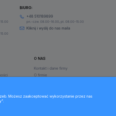
BIURO:
+48 510189899
-15.00
pn.-czw. 08.00-16.00, pt. 08.00-15.00
Kliknij i wyślij do nas maila
-15.00
O NAS
Kontakt i dane firmy
ności
O firmie
otrzeb. Możesz zaakceptować wykorzystanie przez nas
y".