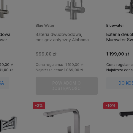
Blue Water
Bluewater
odowa
Bateria dwuobwodowa,
Bateria dwu
sar.
mosiądz antyczny Alabama.
Bluewater S
999,00 zł
1 199,00 zł
90,00 zł
Cena regularna:
1 190,00 zł
Cena regularna
61,00 zł
Najniższa cena:
1 069,00 zł
Najniższa cena
KA
POWIADOM O
DO KO
DOSTĘPNOŚCI
-2%
-10%