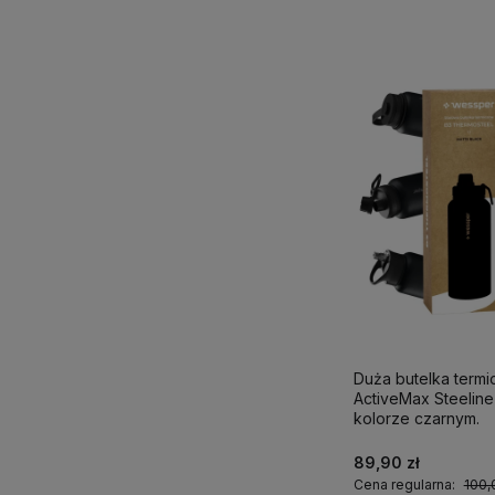
Duża butelka term
ActiveMax Steeline 1
kolorze czarnym.
89,90 zł
Cena regularna:
100,