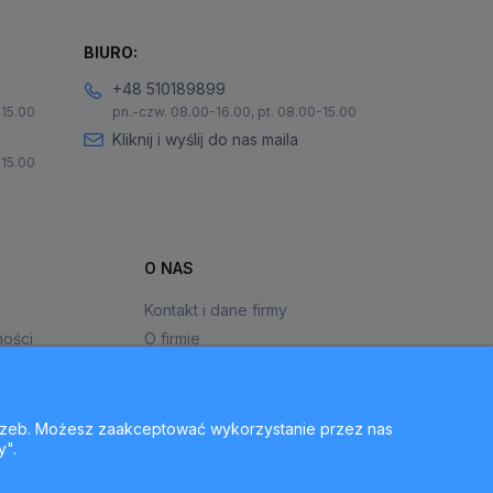
BIURO:
+48 510189899
-15.00
pn.-czw. 08.00-16.00, pt. 08.00-15.00
Kliknij i wyślij do nas maila
-15.00
O NAS
Kontakt i dane firmy
ności
O firmie
otrzeb. Możesz zaakceptować wykorzystanie przez nas
y".