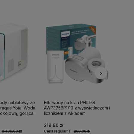
wody nablatowy ze
Filtr wody na kran PHILIPS
Filtr pr
iraqua Yota. Woda
AWP3756P1/10 z wyświetlaczem i
ShowerPr
okojową, gorąca.
licznikiem z wkładem
1 wkład fi
ultrafiltracyjnym.
219,90 zł
349,00 
:
3 499,00 zł
Cena regularna:
260,00 zł
Cena regu