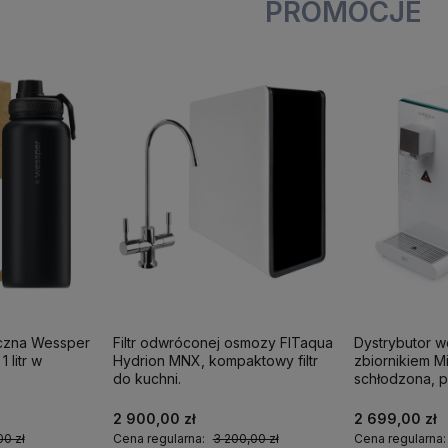
PROMOCJE
iczna Wessper
Filtr odwróconej osmozy FITaqua
Dystrybutor 
 litr w
Hydrion MNX, kompaktowy filtr
zbiornikiem M
do kuchni.
schłodzona, p
2 900,00 zł
2 699,00 zł
00 zł
Cena regularna:
3 200,00 zł
Cena regularna