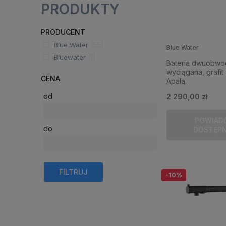
PRODUKTY
PRODUCENT
(55)
Blue Water
Blue Water
(1)
Bluewater
Bateria dwuobw
wyciągana, grafit
CENA
Apala.
od
2 290,00 zł
POWIAD
do
DOSTĘP
FILTRUJ
-10%