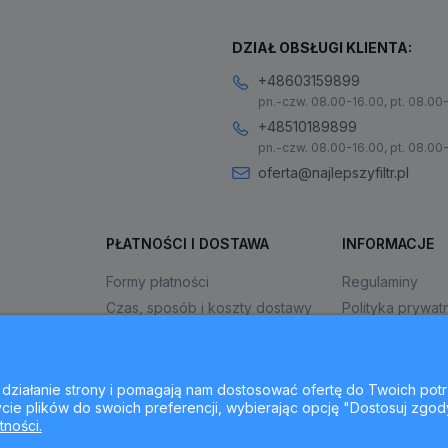
DZIAŁ OBSŁUGI KLIENTA:
+48603159899
pn.-czw. 08.00-16.00, pt. 08.00
+48510189899
pn.-czw. 08.00-16.00, pt. 08.00
oferta@najlepszyfiltr.pl
PŁATNOŚCI I DOSTAWA
INFORMACJE
Formy płatności
Regulaminy
Czas, sposób i koszty dostawy
Polityka prywat
Czas realizacji zamówienia
Jak kupować?
ne działanie strony i pomagają nam dostosować ofertę do Twoich p
cie plików do swoich preferencji, wybierając opcję "Dostosuj zgod
tności.