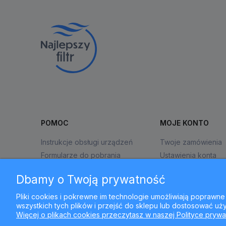
POMOC
MOJE KONTO
Instrukcje obsługi urządzeń
Twoje zamówienia
Formularze do pobrania
Ustawienia konta
Zwroty i reklamacje
Przechowalnia
Dbamy o Twoją prywatność
Pliki cookies i pokrewne im technologie umożliwiają popraw
wszystkich tych plików i przejść do sklepu lub dostosować uży
Więcej o plikach cookies przeczytasz w naszej Polityce prywa