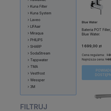
Kuna Filter
Kuna System
Laveo
Blue Water
LIFAair
Bateria POT Filler
Miraqua
Blue Water.
PHILIPS
1 699,00 zł
SHARP
SodaStream
Cena regularna:
1 8
Najniższa cena:
1 6
Tappwater
TMA
POWIAD
Vestfrost
DOSTĘP
Wessper
3M
FILTRUJ