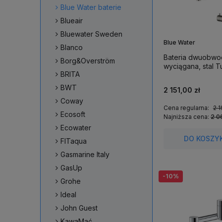
Blue Water baterie
Blueair
Bluewater Sweden
Blue Water
Blanco
Bateria dwuobw
Borg&Overström
wyciągana, stal Tu
BRITA
BWT
2 151,00 zł
Coway
Cena regularna:
2 1
Ecosoft
Najniższa cena:
2 0
Ecowater
DO KOSZY
FITaqua
Gasmarine Italy
GasUp
-10%
Grohe
Ideal
John Guest
KawaMać