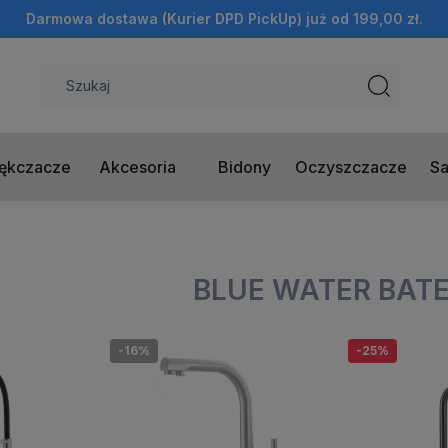
Darmowa dostawa (Kurier DPD PickUp) już od 199,00 zł.
ękczacze
Akcesoria
Bidony
Oczyszczacze
Sa
BLUE WATER BATE
-16%
-25%