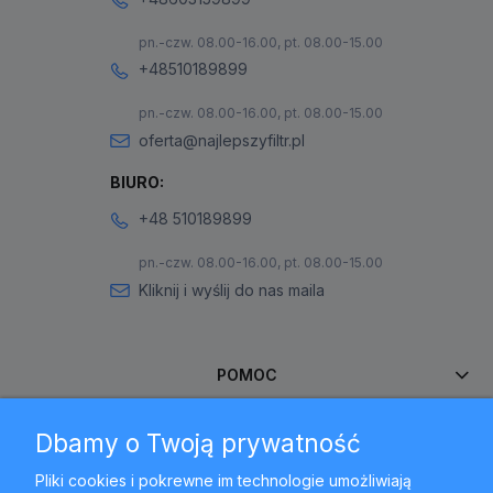
pn.-czw. 08.00-16.00, pt. 08.00-15.00
+48510189899
pn.-czw. 08.00-16.00, pt. 08.00-15.00
oferta@najlepszyfiltr.pl
BIURO:
+48 510189899
pn.-czw. 08.00-16.00, pt. 08.00-15.00
Kliknij i wyślij do nas maila
POMOC
Dbamy o Twoją prywatność
MOJE KONTO
Pliki cookies i pokrewne im technologie umożliwiają