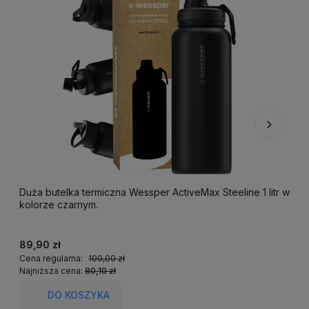
Duża butelka termiczna Wessper ActiveMax Steeline 1 litr w
F
kolorze czarnym.
k
89,90 zł
2
Cena regularna:
100,00 zł
C
Najniższa cena:
80,10 zł
N
DO KOSZYKA