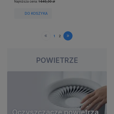
Najniższa cena:
1 649,00 zł
DO KOSZYKA
«
»
1
2
POWIETRZE
Oczyszczacze powietrza