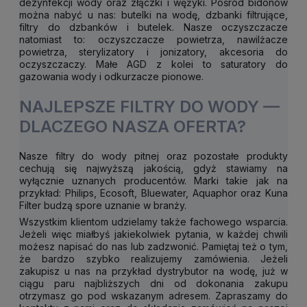
dezynfekcji wody oraz złączki i wężyki. Pośród bidonów
można nabyć u nas: butelki na wodę, dzbanki filtrujące,
filtry do dzbanków i butelek. Nasze oczyszczacze
natomiast to: oczyszczacze powietrza, nawilżacze
powietrza, sterylizatory i jonizatory, akcesoria do
oczyszczaczy. Małe AGD z kolei to saturatory do
gazowania wody i odkurzacze pionowe.
NAJLEPSZE FILTRY DO WODY —
DLACZEGO NASZA OFERTA?
Nasze filtry do wody pitnej oraz pozostałe produkty
cechują się najwyższą jakością, gdyż stawiamy na
wyłącznie uznanych producentów. Marki takie jak na
przykład: Philips, Ecosoft, Bluewater, Aquaphor oraz Kuna
Filter budzą spore uznanie w branży.
Wszystkim klientom udzielamy także fachowego wsparcia.
Jeżeli więc miałbyś jakiekolwiek pytania, w każdej chwili
możesz napisać do nas lub zadzwonić. Pamiętaj też o tym,
że bardzo szybko realizujemy zamówienia. Jeżeli
zakupisz u nas na przykład dystrybutor na wodę, już w
ciągu paru najbliższych dni od dokonania zakupu
otrzymasz go pod wskazanym adresem. Zapraszamy do