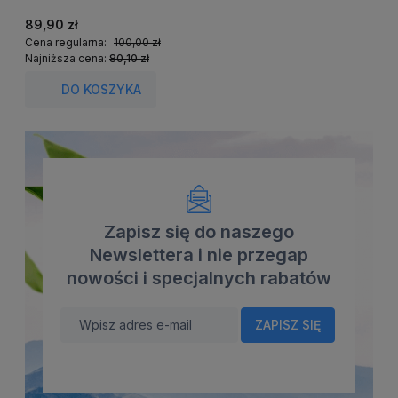
89,90 zł
2
Cena regularna:
100,00 zł
C
Najniższa cena:
80,10 zł
N
DO KOSZYKA
Zapisz się do naszego
Newslettera i nie przegap
nowości i specjalnych rabatów
ZAPISZ SIĘ