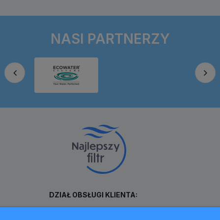
NASI PARTNERZY
DZIAŁ OBSŁUGI KLIENTA:
+48603159899