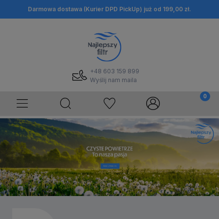
Darmowa dostawa (Kurier DPD PickUp) już od 199,00 zł.
+48 603 159 899
Wyślij nam maila