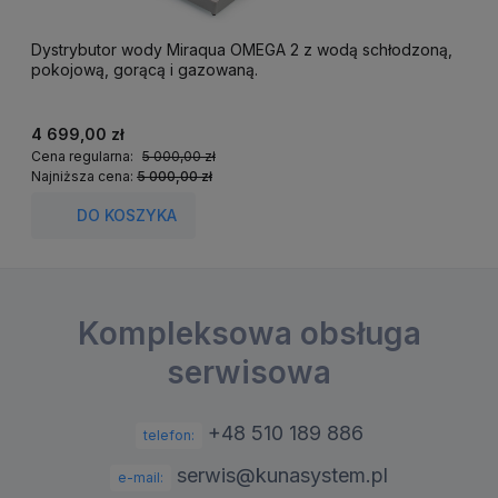
Dystrybutor wody Miraqua OMEGA 2 z wodą schłodzoną,
D
pokojową, gorącą i gazowaną.
4 699,00 zł
2
Cena regularna:
5 000,00 zł
C
Najniższa cena:
5 000,00 zł
N
DO KOSZYKA
Kompleksowa obsługa
serwisowa
+48 510 189 886
telefon:
serwis@kunasystem.pl
e-mail: