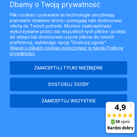
Dbamy o Twoją prywatność
pn.-czw. 08.00-16.00, pt. 08.00-15.00
+48510189899
Pliki cookies i pokrewne im technologie umożliwiają
poprawne działanie strony i pomagają nam dostosować
ofertę do Twoich potrzeb. Możesz zaakceptować
pn.-czw. 08.00-16.00, pt. 08.00-15.00
wykorzystanie przez nas wszystkich tych plików i przejść
oferta@najlepszyfiltr.pl
do sklepu lub dostosować użycie plików do swoich
preferencji, wybierając opcję "Dostosuj zgody".
BIURO:
Więcej o plikach cookies przeczytasz w naszej Polityce
prywatności.
+48 510189899
ZAAKCEPTUJ TYLKO NIEZBĘDNE
pn.-czw. 08.00-16.00, pt. 08.00-15.00
Kliknij i wyślij do nas maila
DOSTOSUJ ZGODY
POMOC
ZAAKCEPTUJ WSZYSTKIE
MOJE KONTO
PŁATNOŚCI I DOSTAWA