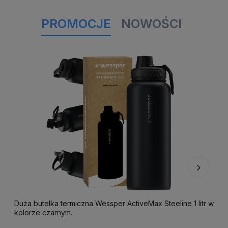
PROMOCJE
NOWOŚCI
Duża butelka termiczna Wessper ActiveMax Steeline 1 litr w
F
kolorze czarnym.
k