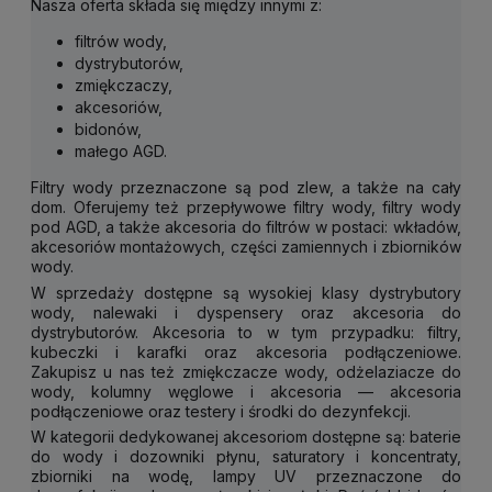
Nasza oferta składa się między innymi z:
filtrów wody
,
dystrybutorów
,
zmiękczaczy
,
akcesoriów
,
bidonów
,
małego AGD
.
Filtry wody przeznaczone są pod zlew, a także na cały
dom. Oferujemy też przepływowe filtry wody, filtry wody
pod AGD, a także akcesoria do filtrów w postaci: wkładów,
akcesoriów montażowych, części zamiennych i zbiorników
wody.
W sprzedaży dostępne są wysokiej klasy dystrybutory
wody, nalewaki i dyspensery oraz akcesoria do
dystrybutorów. Akcesoria to w tym przypadku: filtry,
kubeczki i karafki oraz akcesoria podłączeniowe.
Zakupisz u nas też zmiękczacze wody, odżelaziacze do
wody, kolumny węglowe i akcesoria — akcesoria
podłączeniowe oraz testery i środki do dezynfekcji.
W kategorii dedykowanej akcesoriom dostępne są: baterie
do wody i dozowniki płynu, saturatory i koncentraty,
zbiorniki na wodę, lampy UV przeznaczone do