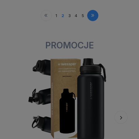
«
»
1
2
3
4
5
PROMOCJE