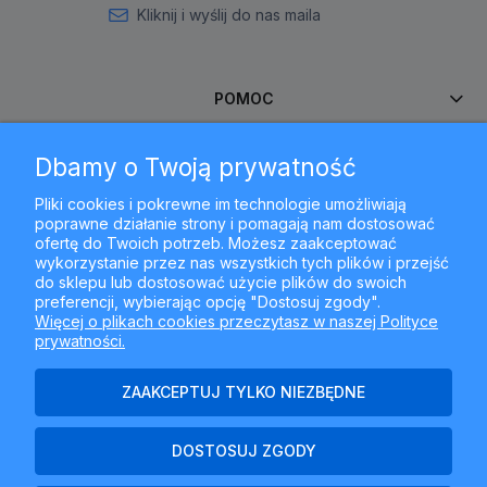
Kliknij i wyślij do nas maila
POMOC
Dbamy o Twoją prywatność
MOJE KONTO
Pliki cookies i pokrewne im technologie umożliwiają
poprawne działanie strony i pomagają nam dostosować
PŁATNOŚCI I DOSTAWA
ofertę do Twoich potrzeb. Możesz zaakceptować
wykorzystanie przez nas wszystkich tych plików i przejść
do sklepu lub dostosować użycie plików do swoich
INFORMACJE
preferencji, wybierając opcję "Dostosuj zgody".
Więcej o plikach cookies przeczytasz w naszej Polityce
prywatności.
O NAS
ZAAKCEPTUJ TYLKO NIEZBĘDNE
DOSTOSUJ ZGODY
Najlepszyfiltr.pl - ul. Krakowska 367, 43-300 Bielsko-Biała, woj.