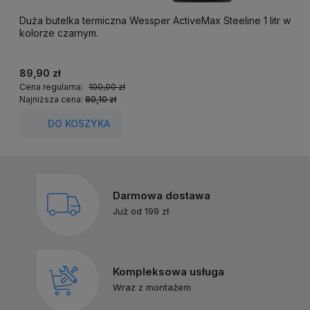
Duża butelka termiczna Wessper ActiveMax Steeline 1 litr w
F
kolorze czarnym.
k
89,90 zł
2
Cena regularna:
100,00 zł
C
Najniższa cena:
80,10 zł
N
DO KOSZYKA
Darmowa dostawa
Już od 199 zł
Kompleksowa usługa
Wraz z montażem