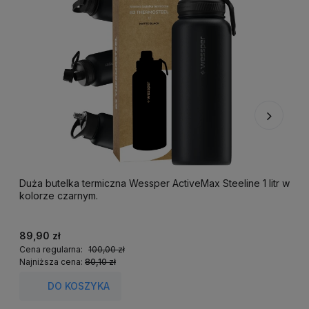
Duża butelka termiczna Wessper ActiveMax Steeline 1 litr w
F
kolorze czarnym.
k
89,90 zł
2
Cena regularna:
100,00 zł
C
Najniższa cena:
80,10 zł
N
DO KOSZYKA