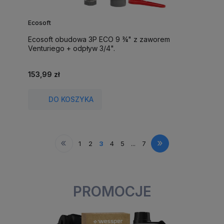
Ecosoft
Ecosoft obudowa 3P ECO 9 ¾" z zaworem
Venturiego + odpływ 3/4".
153,99 zł
DO KOSZYKA
«
»
1
2
3
4
5
...
7
PROMOCJE