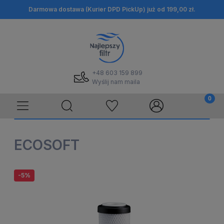
Darmowa dostawa (Kurier DPD PickUp) już od 199,00 zł.
+48 603 159 899
Wyślij nam maila
ECOSOFT
-5%