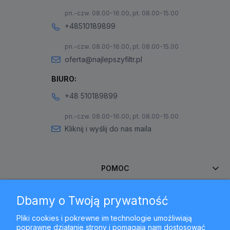
pn.-czw. 08.00-16.00, pt. 08.00-15.00
+48510189899
pn.-czw. 08.00-16.00, pt. 08.00-15.00
oferta@najlepszyfiltr.pl
BIURO:
+48 510189899
pn.-czw. 08.00-16.00, pt. 08.00-15.00
Kliknij i wyślij do nas maila
POMOC
Dbamy o Twoją prywatność
MOJE KONTO
Pliki cookies i pokrewne im technologie umożliwiają
poprawne działanie strony i pomagają nam dostosować
PŁATNOŚCI I DOSTAWA