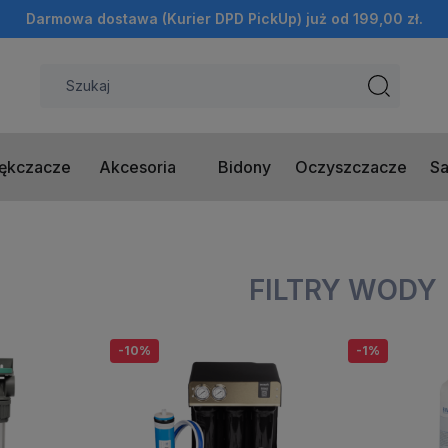
Darmowa dostawa (Kurier DPD PickUp) już od 199,00 zł.
ękczacze
Akcesoria
Bidony
Oczyszczacze
Sa
FILTRY WODY
-10%
-1%