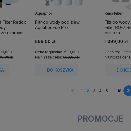
Aquaphor
Kuna Filter
a Filter Redox
Filtr do wody pod zlew
Filtr do wody
ody
Aquahor Eco Pro.
Filter RO-7 
orze czarnym.
osmoza.
569,00 zł
1 399,00 zł
99,00 zł
Cena regularna:
599,00 zł
Cena regularna
99,00 zł
Najniższa cena:
599,00 zł
Najniższa cena
KA
DO KOSZYKA
DO KO
«
»
1
2
3
4
5
...
18
PROMOCJE