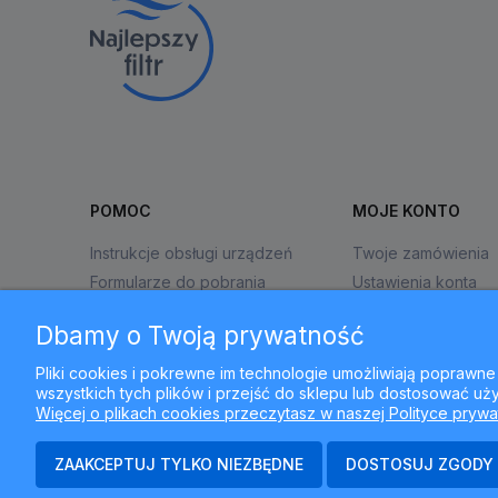
POMOC
MOJE KONTO
Instrukcje obsługi urządzeń
Twoje zamówienia
Formularze do pobrania
Ustawienia konta
Zwroty i reklamacje
Przechowalnia
Dbamy o Twoją prywatność
Pliki cookies i pokrewne im technologie umożliwiają popraw
wszystkich tych plików i przejść do sklepu lub dostosować uży
Więcej o plikach cookies przeczytasz w naszej Polityce prywa
ZAAKCEPTUJ TYLKO NIEZBĘDNE
DOSTOSUJ ZGODY
N