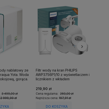
wody nablatowy ze
Filtr wody na kran PHILIPS
Filtr pr
iraqua Yota. Woda
AWP3756P1/10 z wyświetlaczem i
ShowerPr
okojową, gorąca.
licznikiem z wkładem
1 wkład fi
ultrafiltracyjnym.
219,90 zł
349,00 
:
3 499,00 zł
Cena regularna:
260,00 zł
Cena regu
:
2 999,00 zł
Najniższa cena:
197,91 zł
Najniższa
SZYKA
DO KOSZYKA
DO