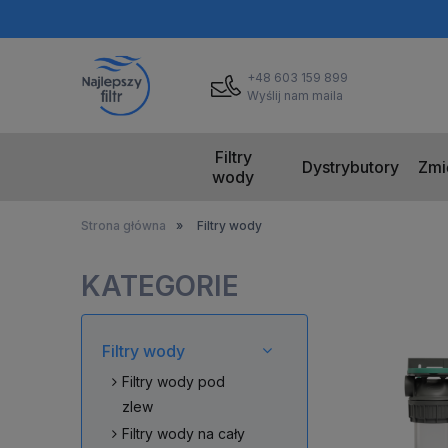
+48 603 159 899
Wyślij nam maila
Filtry
Dystrybutory
Zmi
wody
Strona główna
»
Filtry wody
KATEGORIE
Filtry wody
Filtry wody pod
zlew
Filtry wody na cały