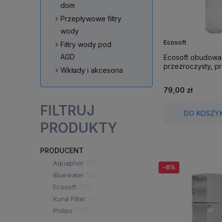
dom
Przepływowe filtry
wody
Ecosoft
Filtry wody pod
AGD
Ecosoft obudowa
przezroczysty, pr
Wkłady i akcesoria
79,00 zł
FILTRUJ
DO KOSZY
PRODUKTY
PRODUCENT
(62)
Aquaphor
-6%
(32)
Bluewater
(80)
Ecosoft
(97)
Kuna Filter
(58)
Philips