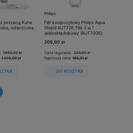
Philips
 z jonizacją Kuna
Filtr kompozytowy Philips Aqua
Redox, odwrócona
Shield AUT728. Filtr 4 w 1
wieloskładnikowy (AUT7006).
209,90 zł
:
1 599,00 zł
Cena regularna:
240,00 zł
:
1 399,00 zł
Najniższa cena:
188,91 zł
SZYKA
DO KOSZYKA