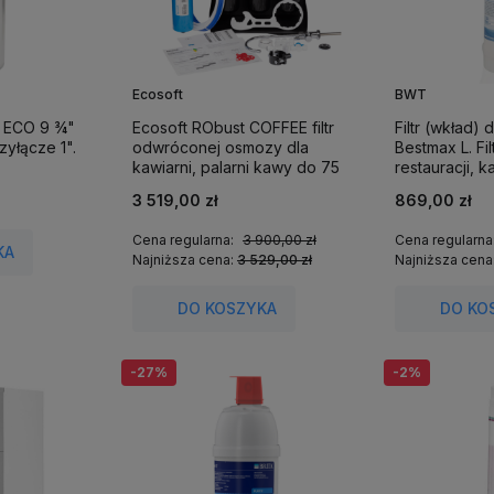
Ecosoft
BWT
 ECO 9 ¾"
Ecosoft RObust COFFEE filtr
Filtr (wkład
zyłącze 1".
odwróconej osmozy dla
Bestmax L. F
kawiarni, palarni kawy do 75
restauracji, k
litrów wody na godzinę.
3 519,00 zł
869,00 zł
Cena regularna:
3 900,00 zł
Cena regularna
KA
Najniższa cena:
3 529,00 zł
Najniższa cena
DO KOSZYKA
DO KO
-27%
-2%