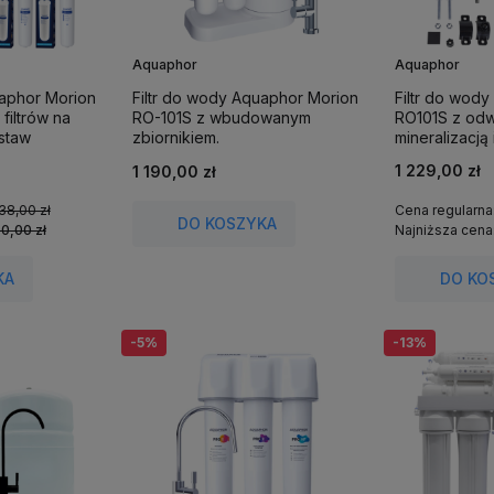
Aquaphor
Aquaphor
uaphor Morion
Filtr do wody Aquaphor Morion
Filtr do wod
filtrów na
RO-101S z wbudowanym
RO101S z od
estaw
zbiornikiem.
mineralizacj
any filtr do
zbiornikiem. 
1 229,00 zł
1 190,00 zł
38,00 zł
Cena regularna
DO KOSZYKA
90,00 zł
Najniższa cena
KA
DO KO
-5%
-13%