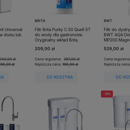
BRITA
BWT
rit Universal
Filtr Brita Purity C 50 Quell ST
Filtr do dyst
 w domu lub
do wody dla gastronomii.
BWT AQA Dri
Oryginalny wkład Brita.
MP200 Magne
i cynkiem.
209,00 zł
529,00 zł
000,00 zł
Cena regularna:
287,00 zł
Cena regularna
999,00 zł
Najniższa cena:
199,00 zł
Najniższa cena
KA
DO KOSZYKA
DO KO
-3%