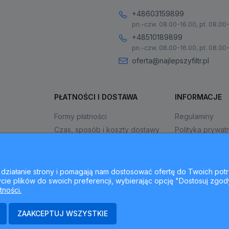
+48603159899
pn.-czw. 08.00-16.00, pt. 08.00
+48510189899
pn.-czw. 08.00-16.00, pt. 08.00
oferta@najlepszyfiltr.pl
PŁATNOŚCI I DOSTAWA
INFORMACJE
Formy płatności
Regulaminy
Czas, sposób i koszty dostawy
Polityka prywat
Czas realizacji zamówienia
Jak kupować?
ne działanie strony i pomagają nam dostosować ofertę do Twoich p
cie plików do swoich preferencji, wybierając opcję "Dostosuj zgod
tności.
ZAAKCEPTUJ WSZYSTKIE
ajlepszyfiltr.pl - ul. Krakowska 367, 43-300 Bielsko-Biała, woj. śląsk