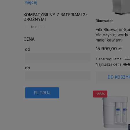
więcej
KOMPATYBILNY Z BATERIAMI 3-
DROŻNYMI
Bluewater
(17)
tak
Filtr Bluewater Spi
dla czystej wody
CENA
małej kawiarni.
15 999,00 zł
od
Cena regularna:
17 
Najniższa cena:
15 
do
DO KOSZY
FILTRUJ
-26%