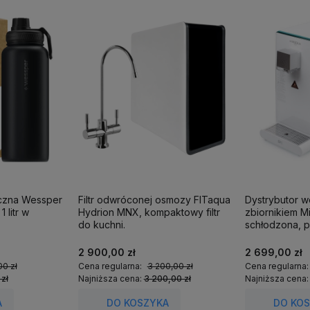
iczna Wessper
Filtr odwróconej osmozy FITaqua
Dystrybutor 
 litr w
Hydrion MNX, kompaktowy filtr
zbiornikiem M
do kuchni.
schłodzona, p
2 900,00 zł
2 699,00 zł
00 zł
Cena regularna:
3 200,00 zł
Cena regularna
 zł
Najniższa cena:
3 200,00 zł
Najniższa cena
A
DO KOSZYKA
DO KO