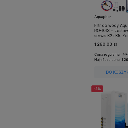
Aquaphor
Filtr do wody Aq
RO-101S + zestaw 
serwis K2 i K5. Z
promocyjny. Polec
1 290,00 zł
wody.
Cena regularna:
1 7
Najniższa cena:
1 2
DO KOSZY
-3%