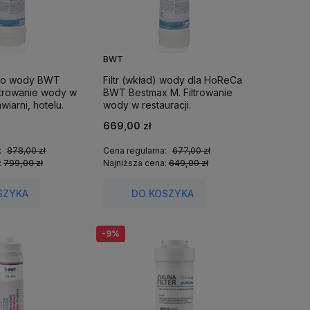
BWT
) do wody BWT
Filtr (wkład) wody dla HoReCa
iltrowanie wody w
BWT Bestmax M. Filtrowanie
awiarni, hotelu.
wody w restauracji.
669,00 zł
:
878,00 zł
Cena regularna:
677,00 zł
:
799,00 zł
Najniższa cena:
649,00 zł
SZYKA
DO KOSZYKA
-9%