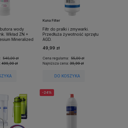
Kuna Filter
rybutora wody
Filtr do pralki i zmywarki.
nk. Wkład ZN +
Przedłuża żywotność sprzętu
sium Mineralized
AGD.
49,99 zł
:
540,00 zł
Cena regularna:
55,00 zł
:
499,00 zł
Najniższa cena:
39,99 zł
SZYKA
DO KOSZYKA
-24%