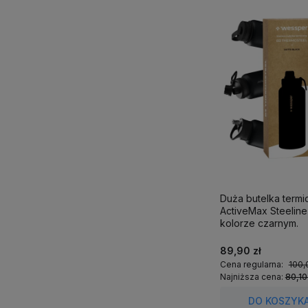
Duża butelka term
ActiveMax Steeline 1
kolorze czarnym.
89,90 zł
Cena regularna:
100,
Najniższa cena:
80,10
DO KOSZYK