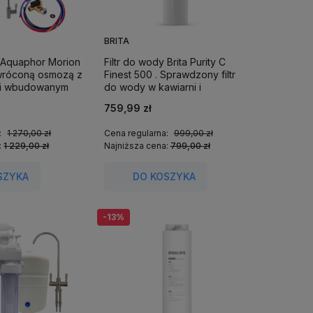
BRITA
y Aquaphor Morion
Filtr do wody Brita Purity C
wróconą osmozą z
Finest 500 . Sprawdzony filtr
ą i wbudowanym
do wody w kawiarni i
Bidon w zestawie!
restauracji. Idealny smak
759,99 zł
espresso.
:
1 270,00 zł
Cena regularna:
999,00 zł
:
1 229,00 zł
Najniższa cena:
799,00 zł
SZYKA
DO KOSZYKA
-13%