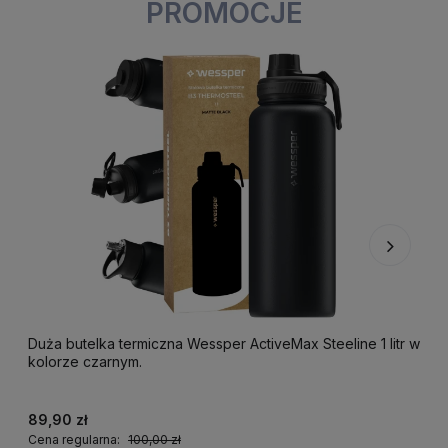
PROMOCJE
Duża butelka termiczna Wessper ActiveMax Steeline 1 litr w
F
kolorze czarnym.
k
89,90 zł
2
Cena regularna:
100,00 zł
C