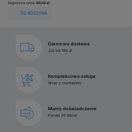
Najniższa cena:
80,10 zł
N
DO KOSZYKA
Darmowa dostawa
Już od 199 zł
Kompleksowa usługa
Wraz z montażem
Mamy doświadczenie
Ponad 20 letnie