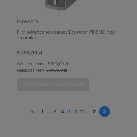
ECOWATER
Fiiltr odwróconej osmozy Ecowater PRISMO bez
zbiornika.
5 299,00 zł
Cena regularna:
5 800,00 zł
Najniższa cena:
5 800,00 zł
POWIADOM O DOSTĘPNOŚCI
«
»
1
...
9
10
11
12
13
...
18