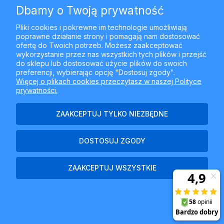
Dbamy o Twoją prywatność
MOJE KONTO
Pliki cookies i pokrewne im technologie umożliwiają
poprawne działanie strony i pomagają nam dostosować
PŁATNOŚCI I DOSTAWA
ofertę do Twoich potrzeb. Możesz zaakceptować
wykorzystanie przez nas wszystkich tych plików i przejść
do sklepu lub dostosować użycie plików do swoich
INFORMACJE
preferencji, wybierając opcję "Dostosuj zgody".
Więcej o plikach cookies przeczytasz w naszej Polityce
prywatności.
O NAS
ZAAKCEPTUJ TYLKO NIEZBĘDNE
DOSTOSUJ ZGODY
Najlepszyfiltr.pl - ul. Krakowska 367, 43-300 Bielsko-Biała, woj.
śląskie
ZAAKCEPTUJ WSZYSTKIE
POKAŻ PEŁNĄ WERSJĘ STRONY
Sklep internetowy Shoper Premium