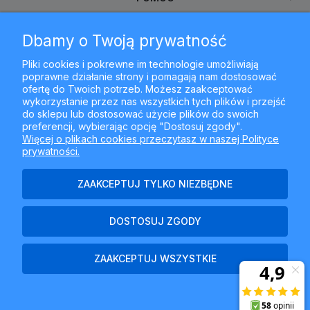
Dbamy o Twoją prywatność
MOJE KONTO
Pliki cookies i pokrewne im technologie umożliwiają
poprawne działanie strony i pomagają nam dostosować
PŁATNOŚCI I DOSTAWA
ofertę do Twoich potrzeb. Możesz zaakceptować
wykorzystanie przez nas wszystkich tych plików i przejść
do sklepu lub dostosować użycie plików do swoich
INFORMACJE
preferencji, wybierając opcję "Dostosuj zgody".
Więcej o plikach cookies przeczytasz w naszej Polityce
prywatności.
O NAS
ZAAKCEPTUJ TYLKO NIEZBĘDNE
DOSTOSUJ ZGODY
Najlepszyfiltr.pl - ul. Krakowska 367, 43-300 Bielsko-Biała, woj.
śląskie
ZAAKCEPTUJ WSZYSTKIE
POKAŻ PEŁNĄ WERSJĘ STRONY