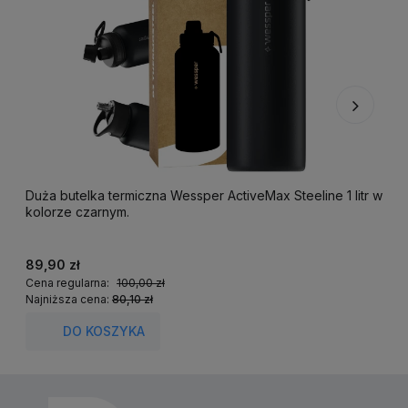
Duża butelka termiczna Wessper ActiveMax Steeline 1 litr w
F
kolorze czarnym.
k
89,90 zł
2
Cena regularna:
100,00 zł
C
Najniższa cena:
80,10 zł
N
DO KOSZYKA