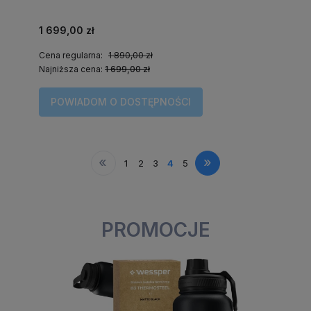
1 699,00 zł
Cena regularna:
1 890,00 zł
Najniższa cena:
1 699,00 zł
POWIADOM O DOSTĘPNOŚCI
«
»
1
2
3
4
5
PROMOCJE