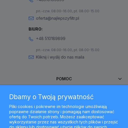
pn.-czw. 08.00-16.00, pt. 08.00-15.00
oferta@najlepszyfiltr.pl
BIURO:
+48 510189899
pn.-czw. 08.00-16.00, pt. 08.00-15.00
Kliknij i wyślij do nas maila
POMOC
Dbamy o Twoją prywatność
MOJE KONTO
Pliki cookies i pokrewne im technologie umożliwiają
poprawne działanie strony i pomagają nam dostosować
PŁATNOŚCI I DOSTAWA
ofertę do Twoich potrzeb. Możesz zaakceptować
wykorzystanie przez nas wszystkich tych plików i przejść
do sklepu lub dostosować użycie plików do swoich