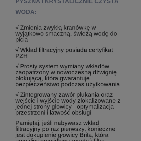
PYSZNA I KRYSTALICZNIE CZYSTA
WODA:
√ Zmienia zwykłą kranówkę w
wyjątkowo smaczną, świeżą wodę do
picia
√ Wkład filtracyjny posiada certyfikat
PZH
√ Prosty system wymiany wkładów
zaopatrzony w nowoczesną dźwignię
blokującą, która gwarantuje
bezpieczeństwo podczas użytkowania
√ Zintegrowany zawór płukania oraz
wejście i wyjście wody zlokalizowane z
jednej strony głowicy - optymalizacja
przestrzeni i łatwość obsługi
Pamiętaj, jeśli nabywasz wkład
filtracyjny po raz pierwszy, konieczne
jest dokupienie głowicy Brita, która
umożliwi prawidłowy montaż filtra.