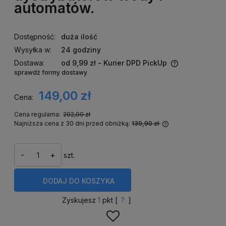
automatów.
Dostępność:
duża ilość
Wysyłka w:
24 godziny
Dostawa:
od 9,99 zł
- Kurier DPD PickUp
sprawdź formy dostawy
Cena nie zawiera ewentualnych kosztów płatności
149,00 zł
Cena:
Cena regularna:
202,00 zł
Najniższa cena z 30 dni przed obniżką:
139,90 zł
Jeżeli produkt j
niż 30 dni, wyświ
cena od momentu
-
+
szt.
się w sprzedaży.
DODAJ
DO KOSZYKA
Zyskujesz
1
pkt [
?
]