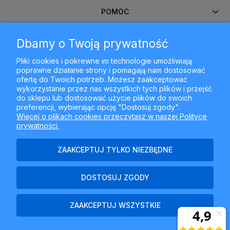
POMOC
Dbamy o Twoją prywatność
MOJE KONTO
Pliki cookies i pokrewne im technologie umożliwiają
poprawne działanie strony i pomagają nam dostosować
PŁATNOŚCI I DOSTAWA
ofertę do Twoich potrzeb. Możesz zaakceptować
wykorzystanie przez nas wszystkich tych plików i przejść
do sklepu lub dostosować użycie plików do swoich
INFORMACJE
preferencji, wybierając opcję "Dostosuj zgody".
Więcej o plikach cookies przeczytasz w naszej Polityce
prywatności.
O NAS
ZAAKCEPTUJ TYLKO NIEZBĘDNE
DOSTOSUJ ZGODY
Najlepszyfiltr.pl - ul. Krakowska 367, 43-300 Bielsko-Biała, woj.
śląskie
ZAAKCEPTUJ WSZYSTKIE
POKAŻ PEŁNĄ WERSJĘ STRONY