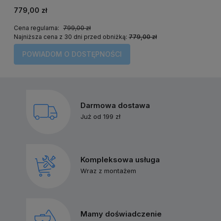
779,00 zł
2
Cena regularna:
799,00 zł
C
Najniższa cena z 30 dni przed obniżką:
779,00 zł
N
POWIADOM O DOSTĘPNOŚCI
Darmowa dostawa
Już od 199 zł
Kompleksowa usługa
Wraz z montażem
Mamy doświadczenie