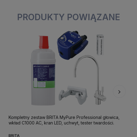
PRODUKTY POWIĄZANE
Kompletny zestaw BRITA MyPure Professional głowica,
B
wkład C1000 AC, kran LED, uchwyt, tester twardości.
7
BRITA
B