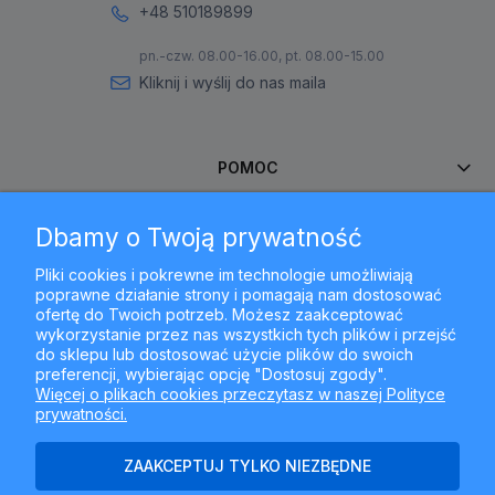
+48 510189899
pn.-czw. 08.00-16.00, pt. 08.00-15.00
Kliknij i wyślij do nas maila
POMOC
Dbamy o Twoją prywatność
MOJE KONTO
Pliki cookies i pokrewne im technologie umożliwiają
poprawne działanie strony i pomagają nam dostosować
PŁATNOŚCI I DOSTAWA
ofertę do Twoich potrzeb. Możesz zaakceptować
wykorzystanie przez nas wszystkich tych plików i przejść
do sklepu lub dostosować użycie plików do swoich
INFORMACJE
preferencji, wybierając opcję "Dostosuj zgody".
Więcej o plikach cookies przeczytasz w naszej Polityce
prywatności.
O NAS
ZAAKCEPTUJ TYLKO NIEZBĘDNE