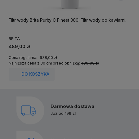
Filtr wody Brita Purity C Finest 300. Filtr wody do kawiarni.
F
BRITA
B
489,00 zł
1
Cena regularna:
638,00 zł
C
Najniższa cena z 30 dni przed obniżką:
499,00 zł
N
DO KOSZYKA
Darmowa dostawa
Już od 199 zł