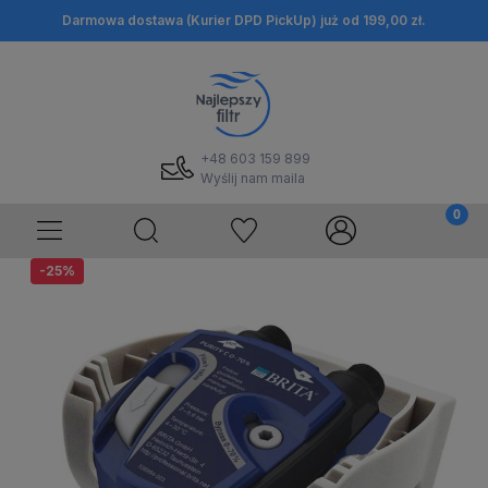
Darmowa dostawa (Kurier DPD PickUp) już od 199,00 zł.
+48 603 159 899
Wyślij nam maila
-25%