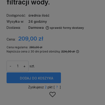
filtracji wody.
Dostępność:
średnia ilość
Wysyłka w:
24 godziny
Dostawa:
Darmowa
sprawdź formy dostawy
Cena nie zawiera ewentualnych kosztów płatności
209,00 zł
Cena:
Cena regularna:
280,00 zł
Najniższa cena z 30 dni przed obniżką:
224,00 zł
Jeżeli produkt 
niż 30 dni, wyśw
cena od momentu
-
+
szt.
się w sprzedaży
DODAJ
DO KOSZYKA
Zyskujesz
2
pkt [
?
]