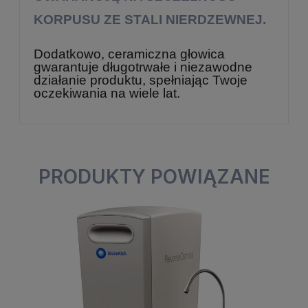
KORPUSU ZE STALI NIERDZEWNEJ.
Dodatkowo, ceramiczna głowica
gwarantuje długotrwałe i niezawodne
działanie produktu, spełniając Twoje
oczekiwania na wiele lat.
PRODUKTY POWIĄZANE
Blue Water Cyrus w
Blue Water Cyrus w
kolorze złotym z
kolorze złotym z
wyciąganą wylewką.
wyciąganą wylewką.