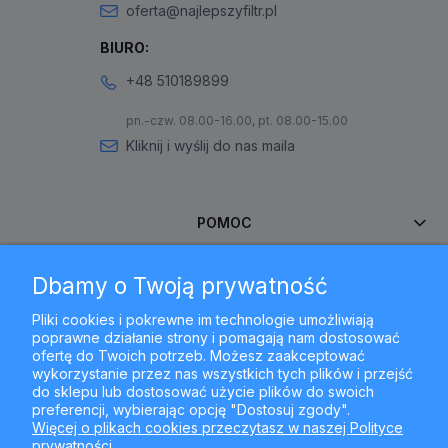
oferta@najlepszyfiltr.pl
BIURO:
+48 510189899
pn.-czw. 08.00-16.00, pt. 08.00-15.00
Kliknij i wyślij do nas maila
POMOC
Dbamy o Twoją prywatność
MOJE KONTO
Pliki cookies i pokrewne im technologie umożliwiają
poprawne działanie strony i pomagają nam dostosować
PŁATNOŚCI I DOSTAWA
ofertę do Twoich potrzeb. Możesz zaakceptować
wykorzystanie przez nas wszystkich tych plików i przejść
do sklepu lub dostosować użycie plików do swoich
INFORMACJE
preferencji, wybierając opcję "Dostosuj zgody".
Więcej o plikach cookies przeczytasz w naszej Polityce
prywatności.