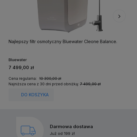
Najlepszy filtr osmotyczny Bluewater Cleone Balance.
F
m
Bluewater
K
7 499,00 zł
2
Cena regularna:
10 300,00 zł
Najniższa cena z 30 dni przed obniżką:
7 499,00 zł
DO KOSZYKA
Darmowa dostawa
Już od 199 zł