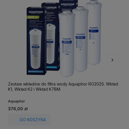
Zestaw wkładów do filtra wody Aquaphor RO202S. Wkład
Z
K1, Wkład K2 i Wkład K7BM.
m
m
Aquaphor
A
4
376,00 zł
C
DO KOSZYKA
N