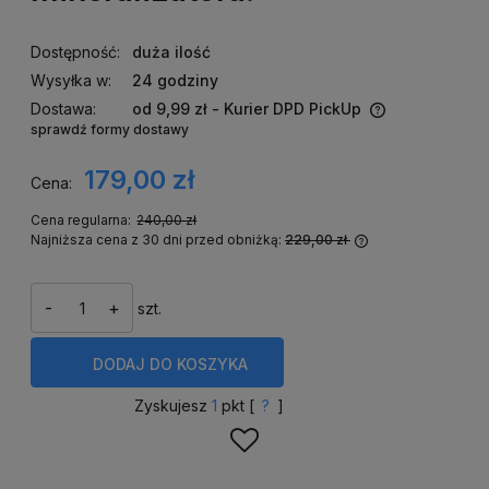
Dostępność:
duża ilość
Wysyłka w:
24 godziny
Dostawa:
od 9,99 zł
- Kurier DPD PickUp
sprawdź formy dostawy
Cena nie zawiera ewentualnych kosztów płatności
179,00 zł
Cena:
Cena regularna:
240,00 zł
Najniższa cena z 30 dni przed obniżką:
229,00 zł
Jeżeli produkt 
niż 30 dni, wyśw
cena od momentu
-
+
szt.
się w sprzedaży
DODAJ
DO KOSZYKA
Zyskujesz
1
pkt [
?
]