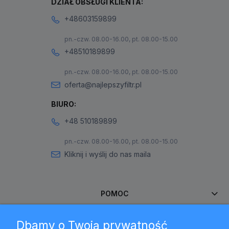
DZIAŁ OBSŁUGI KLIENTA:
+48603159899
pn.-czw. 08.00-16.00, pt. 08.00-15.00
+48510189899
pn.-czw. 08.00-16.00, pt. 08.00-15.00
oferta@najlepszyfiltr.pl
BIURO:
+48 510189899
pn.-czw. 08.00-16.00, pt. 08.00-15.00
Kliknij i wyślij do nas maila
POMOC
Dbamy o Twoją prywatność
MOJE KONTO