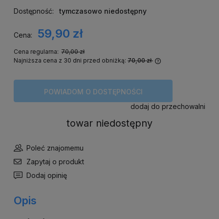
Dostępność:
tymczasowo niedostępny
59,90 zł
Cena:
Cena regularna:
70,00 zł
Najniższa cena z 30 dni przed obniżką:
70,00 zł
Jeżeli produkt je
niż 30 dni, wyświ
cena od momentu,
POWIADOM O DOSTĘPNOŚCI
się w sprzedaży.
dodaj do przechowalni
towar niedostępny
Poleć znajomemu
Zapytaj o produkt
Dodaj opinię
Opis