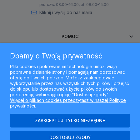
pn.-czw. 08.00-16.00, pt. 08.00-15.00
Kliknij i wyślij do nas maila
POMOC
Dbamy o Twoją prywatność
MOJE KONTO
Pliki cookies i pokrewne im technologie umożliwiają
poprawne działanie strony i pomagają nam dostosować
PŁATNOŚCI I DOSTAWA
ofertę do Twoich potrzeb. Możesz zaakceptować
wykorzystanie przez nas wszystkich tych plików i przejść
do sklepu lub dostosować użycie plików do swoich
INFORMACJE
preferencji, wybierając opcję "Dostosuj zgody".
Więcej o plikach cookies przeczytasz w naszej Polityce
prywatności.
O NAS
ZAAKCEPTUJ TYLKO NIEZBĘDNE
DOSTOSUJ ZGODY