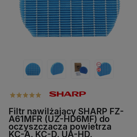
Filtr nawilżający SHARP FZ-
A61MFR (UZ-HD6MF) do
oczyszczacza powietrza
KC-A, KC-D, UA-HD.