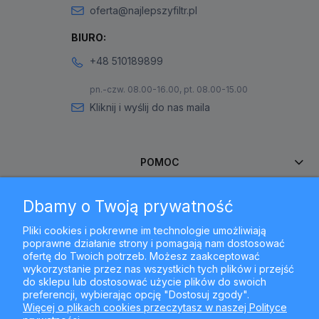
oferta@najlepszyfiltr.pl
BIURO:
+48 510189899
pn.-czw. 08.00-16.00, pt. 08.00-15.00
Kliknij i wyślij do nas maila
POMOC
Dbamy o Twoją prywatność
MOJE KONTO
Pliki cookies i pokrewne im technologie umożliwiają
poprawne działanie strony i pomagają nam dostosować
PŁATNOŚCI I DOSTAWA
ofertę do Twoich potrzeb. Możesz zaakceptować
wykorzystanie przez nas wszystkich tych plików i przejść
do sklepu lub dostosować użycie plików do swoich
INFORMACJE
preferencji, wybierając opcję "Dostosuj zgody".
Więcej o plikach cookies przeczytasz w naszej Polityce