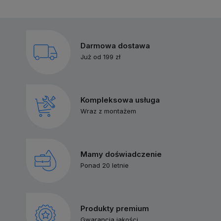
Darmowa dostawa
Saturator do gazowania
Domowa woda
Stylow
Już od 199 zł
wody Aarke Carbonator
gazowana z
stali 
3.
saturatorem.
kolorz
Saturator do
Domowa woda
Styl
gazowania wody
gazowana z
stal
Aarke Carbonator 3.
saturatorem.
kolo
Kompleksowa usługa
Wraz z montażem
Mamy doświadczenie
Ponad 20 letnie
Produkty premium
Gwarancja jakości