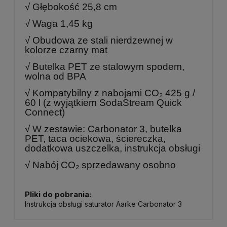
√ Głębokość 25,8 cm
√ Waga 1,45 kg
√ Obudowa ze stali nierdzewnej w
kolorze czarny mat
√ Butelka PET ze stalowym spodem,
wolna od BPA
√ Kompatybilny z nabojami CO₂ 425 g /
60 l (z wyjątkiem SodaStream Quick
Connect)
√ W zestawie: Carbonator 3, butelka
PET, taca ociekowa, ściereczka,
dodatkowa uszczelka, instrukcja obsługi
√ Nabój CO₂ sprzedawany osobno
Pliki do pobrania:
Instrukcja obsługi saturator Aarke Carbonator 3