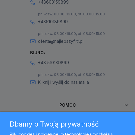
+48603159899
pn.-czw. 08.00-16.00, pt. 08.00-15.00
+48510189899
pn.-czw. 08.00-16.00, pt. 08.00-15.00
oferta@najlepszyfiltr.pl
BIURO:
+48 510189899
pn.-czw. 08.00-16.00, pt. 08.00-15.00
Kliknij i wyślij do nas maila
POMOC
Dbamy o Twoją prywatność
MOJE KONTO
Pliki cookies i pokrewne im technologie umożliwiają