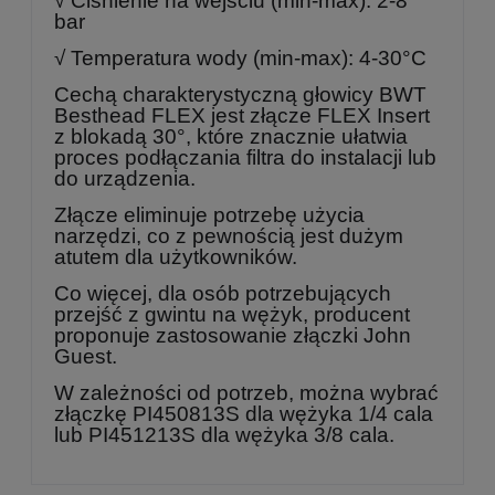
√ Ciśnienie na wejściu (min-max): 2-8
bar
√ Temperatura wody (min-max): 4-30°C
Cechą charakterystyczną głowicy BWT
Besthead FLEX jest złącze FLEX Insert
z blokadą 30°, które znacznie ułatwia
proces podłączania filtra do instalacji lub
do urządzenia.
Złącze eliminuje potrzebę użycia
narzędzi, co z pewnością jest dużym
atutem dla użytkowników.
Co więcej, dla osób potrzebujących
przejść z gwintu na wężyk, producent
proponuje zastosowanie złączki John
Guest.
W zależności od potrzeb, można wybrać
złączkę PI450813S dla wężyka 1/4 cala
lub PI451213S dla wężyka 3/8 cala.