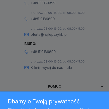
+48603159899
pn.-czw. 08.00-16.00, pt. 08.00-15.00
+48510189899
pn.-czw. 08.00-16.00, pt. 08.00-15.00
oferta@najlepszyfiltr.pl
BIURO:
+48 510189899
pn.-czw. 08.00-16.00, pt. 08.00-15.00
Kliknij i wyślij do nas maila
POMOC
Dbamy o Twoją prywatność
MOJE KONTO