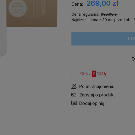
269,00 zł
Cena:
Cena regularna:
330,00 zł
Najniższa cena z 30 dni przed obni
Jeżeli produkt jest sprzed
PO
niż 30 dni, wyświetlana jes
cena od momentu, kiedy pr
się w sprzedaży.
Poleć znajomemu
Zapytaj o produkt
Dodaj opinię