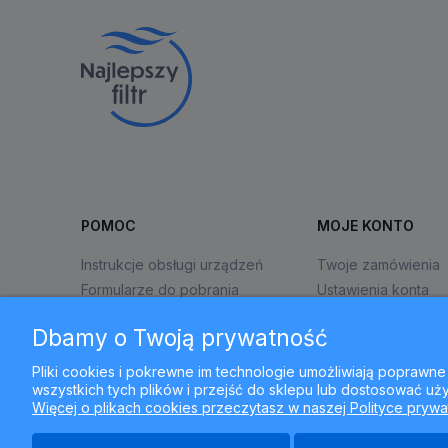
POMOC
MOJE KONTO
Instrukcje obsługi urządzeń
Twoje zamówienia
Formularze do pobrania
Ustawienia konta
Zwroty i reklamacje
Przechowalnia
Dbamy o Twoją prywatność
Pliki cookies i pokrewne im technologie umożliwiają popraw
wszystkich tych plików i przejść do sklepu lub dostosować uży
Więcej o plikach cookies przeczytasz w naszej Polityce prywa