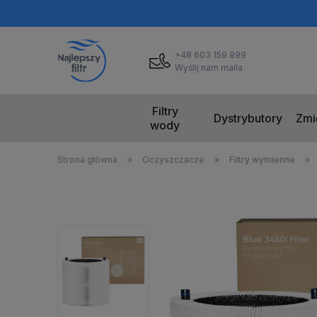
+48 603 159 899
Wyślij nam maila
Filtry
Dystrybutory
Zmi
wody
Strona główna
»
Oczyszczacze
»
Filtry wymienne
»