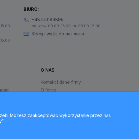
BIURO:
+48 510189899
-15.00
pn.-czw. 08.00-16.00, pt. 08.00-15.00
Kliknij i wyślij do nas maila
-15.00
O NAS
Kontakt i dane firmy
ności
O firmie
otrzeb. Możesz zaakceptować wykorzystanie przez nas
y".