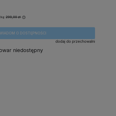
żką:
299,00 zł
awany krócej
WIADOM O DOSTĘPNOŚCI
t najniższa
odukt pojawił
dodaj do przechowalni
towar niedostępny