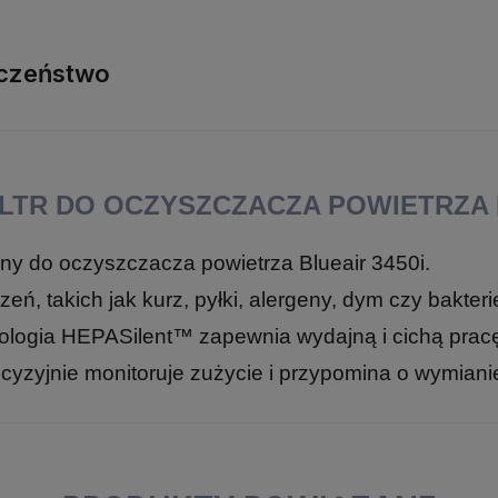
czeństwo
TR DO OCZYSZCZACZA POWIETRZA B
zony do oczyszczacza powietrza
Blueair 3450i.
, takich jak kurz, pyłki, alergeny, dym czy bakteri
hnologia HEPASilent™ zapewnia wydajną i cichą pra
yzyjnie monitoruje zużycie i przypomina o wymianie f