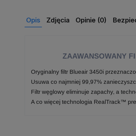
Opis
Zdjęcia
Opinie (0)
Bezpie
ZAAWANSOWANY FIL
Oryginalny filtr Blueair 3450i przeznac
Usuwa co najmniej 99,97% zanieczyszczeń
Filtr węglowy eliminuje zapachy, a tec
A co więcej technologia RealTrack™ prec