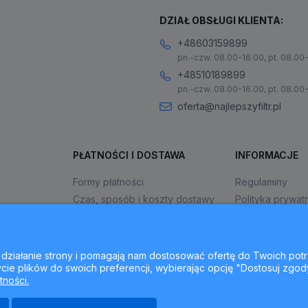
DZIAŁ OBSŁUGI KLIENTA:
+48603159899
pn.-czw. 08.00-16.00, pt. 08.00
+48510189899
pn.-czw. 08.00-16.00, pt. 08.00
oferta@najlepszyfiltr.pl
PŁATNOŚCI I DOSTAWA
INFORMACJE
Formy płatności
Regulaminy
Czas, sposób i koszty dostawy
Polityka prywat
Czas realizacji zamówienia
Jak kupować?
ne działanie strony i pomagają nam dostosować ofertę do Twoich p
cie plików do swoich preferencji, wybierając opcję "Dostosuj zgod
tności.