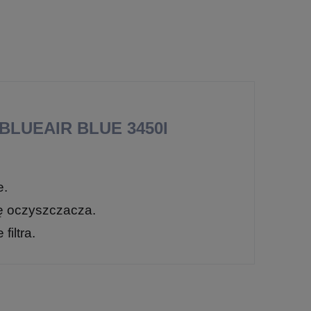
LUEAIR BLUE 3450I
e.
cę oczyszczacza.
iltra.