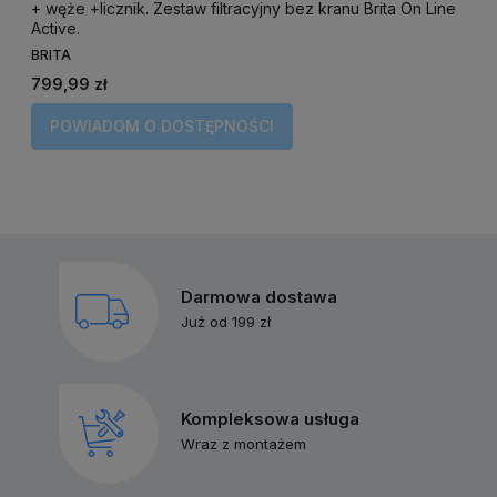
+ węże +licznik. Zestaw filtracyjny bez kranu Brita On Line
f
Active.
BRITA
B
7
799,99 zł
C
POWIADOM O DOSTĘPNOŚCI
N
Darmowa dostawa
Już od 199 zł
Kompleksowa usługa
Wraz z montażem