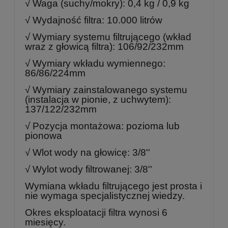
√ Waga (suchy/mokry): 0,4 kg / 0,9 kg
√ Wydajność filtra: 10.000 litrów
√ Wymiary systemu filtrującego (wkład
wraz z głowicą filtra): 106/92/232mm
√ Wymiary wkładu wymiennego:
86/86/224mm
√ Wymiary zainstalowanego systemu
(instalacja w pionie, z uchwytem):
137/122/232mm
√ Pozycja montażowa: pozioma lub
pionowa
√ Wlot wody na głowicę: 3/8''
√ Wylot wody filtrowanej: 3/8''
Wymiana wkładu filtrującego jest prosta i
nie wymaga specjalistycznej wiedzy.
Okres eksploatacji filtra wynosi 6
miesięcy.