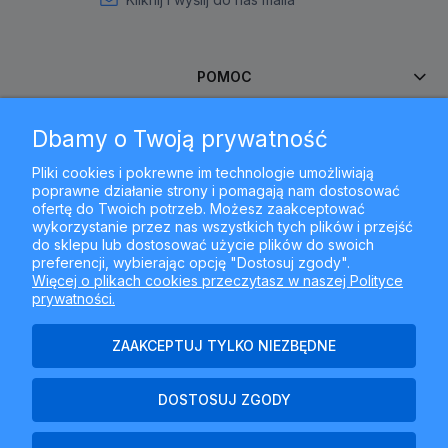
POMOC
Dbamy o Twoją prywatność
MOJE KONTO
Pliki cookies i pokrewne im technologie umożliwiają
poprawne działanie strony i pomagają nam dostosować
PŁATNOŚCI I DOSTAWA
ofertę do Twoich potrzeb. Możesz zaakceptować
wykorzystanie przez nas wszystkich tych plików i przejść
do sklepu lub dostosować użycie plików do swoich
INFORMACJE
preferencji, wybierając opcję "Dostosuj zgody".
Więcej o plikach cookies przeczytasz w naszej Polityce
prywatności.
O NAS
ZAAKCEPTUJ TYLKO NIEZBĘDNE
DOSTOSUJ ZGODY
Najlepszyfiltr.pl - ul. Krakowska 367, 43-300 Bielsko-Biała, woj.
śląskie