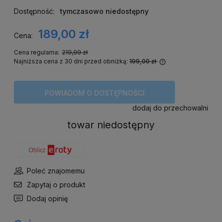
Dostępność:
tymczasowo niedostępny
189,00 zł
Cena:
Cena regularna:
219,99 zł
Najniższa cena z 30 dni przed obniżką:
199,00 zł
Jeżeli produkt j
niż 30 dni, wyświ
cena od momentu
POWIADOM O DOSTĘPNOŚCI
się w sprzedaży.
dodaj do przechowalni
towar niedostępny
Poleć znajomemu
Zapytaj o produkt
Dodaj opinię