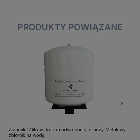
PRODUKTY POWIĄZANE
Zbiornik 12 litrów do filtra odwróconej osmozy. Metalowy
Z
zbiornik na wodę.
z