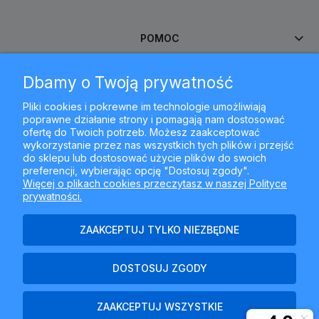
POMOC
Dbamy o Twoją prywatność
MOJE KONTO
Pliki cookies i pokrewne im technologie umożliwiają
poprawne działanie strony i pomagają nam dostosować
PŁATNOŚCI I DOSTAWA
ofertę do Twoich potrzeb. Możesz zaakceptować
wykorzystanie przez nas wszystkich tych plików i przejść
do sklepu lub dostosować użycie plików do swoich
INFORMACJE
preferencji, wybierając opcję "Dostosuj zgody".
Więcej o plikach cookies przeczytasz w naszej Polityce
prywatności.
O NAS
ZAAKCEPTUJ TYLKO NIEZBĘDNE
DOSTOSUJ ZGODY
Najlepszyfiltr.pl - ul. Krakowska 367, 43-300 Bielsko-Biała, woj.
śląskie
ZAAKCEPTUJ WSZYSTKIE