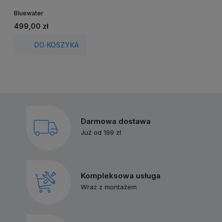
Bluewater
K
2
499,00 zł
C
DO KOSZYKA
N
Darmowa dostawa
Już od 199 zł
Kompleksowa usługa
Wraz z montażem