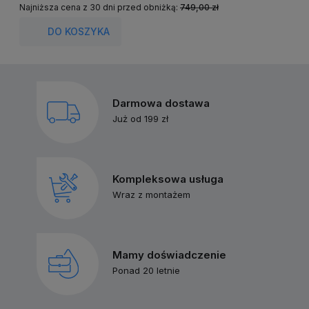
Najniższa cena z 30 dni przed obniżką:
749,00 zł
N
DO KOSZYKA
Darmowa dostawa
Już od 199 zł
Kompleksowa usługa
Wraz z montażem
Mamy doświadczenie
Ponad 20 letnie