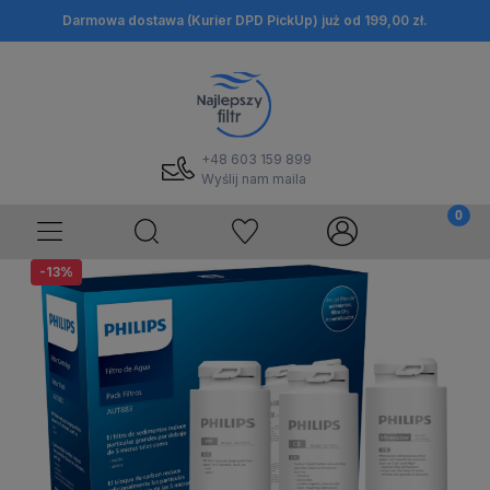
Darmowa dostawa (Kurier DPD PickUp) już od 199,00 zł.
+48 603 159 899
Wyślij nam maila
-13%