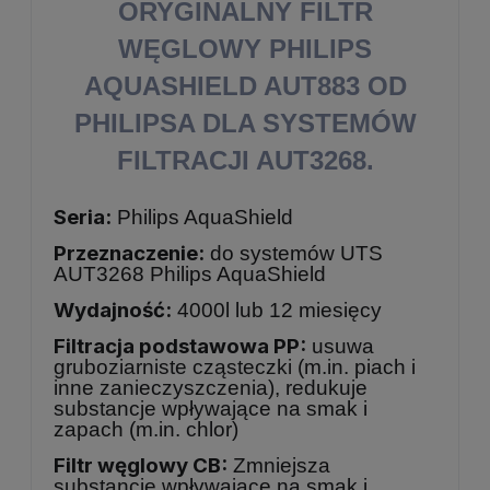
ORYGINALNY FILTR
WĘGLOWY PHILIPS
AQUASHIELD AUT883 OD
PHILIPSA DLA SYSTEMÓW
FILTRACJI AUT3268.
Seria:
Philips AquaShield
Przeznaczenie:
do systemów UTS
AUT3268 Philips AquaShield
Wydajność:
4000l lub 12 miesięcy
Filtracja podstawowa PP:
usuwa
gruboziarniste cząsteczki (m.in. piach i
inne zanieczyszczenia),
redukuje
substancje wpływające na smak i
zapach (m.in. chlor)
Filtr węglowy CB:
Zmniejsza
substancje wpływające na smak i