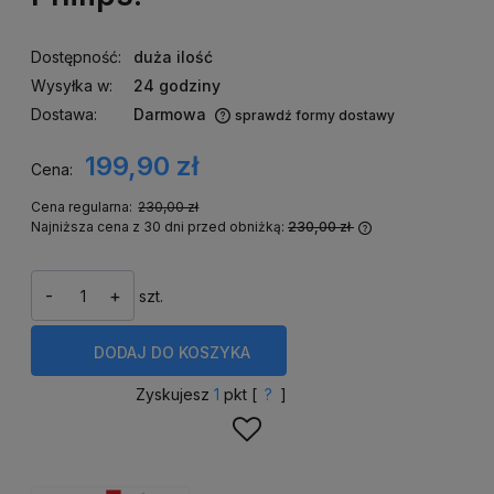
Dostępność:
duża ilość
Wysyłka w:
24 godziny
Dostawa:
Darmowa
sprawdź formy dostawy
Cena nie zawiera ewentualnych kosztów płatności
199,90 zł
Cena:
Cena regularna:
230,00 zł
Najniższa cena z 30 dni przed obniżką:
230,00 zł
Jeżeli produkt 
niż 30 dni, wyśw
cena od momentu
-
+
szt.
się w sprzedaży
DODAJ
DO KOSZYKA
Zyskujesz
1
pkt [
?
]