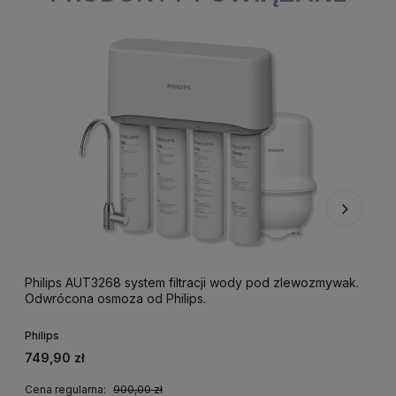
Philips AUT3268 system filtracji wody pod zlewozmywak.
M
Odwrócona osmoza od Philips.
o
Philips
P
749,90 zł
2
Cena regularna:
900,00 zł
C