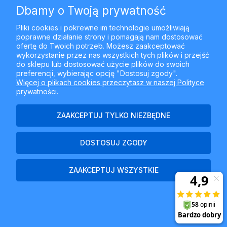
Dbamy o Twoją prywatność
MOJE KONTO
Pliki cookies i pokrewne im technologie umożliwiają
poprawne działanie strony i pomagają nam dostosować
PŁATNOŚCI I DOSTAWA
ofertę do Twoich potrzeb. Możesz zaakceptować
wykorzystanie przez nas wszystkich tych plików i przejść
do sklepu lub dostosować użycie plików do swoich
INFORMACJE
preferencji, wybierając opcję "Dostosuj zgody".
Więcej o plikach cookies przeczytasz w naszej Polityce
prywatności.
O NAS
ZAAKCEPTUJ TYLKO NIEZBĘDNE
DOSTOSUJ ZGODY
Najlepszyfiltr.pl - ul. Krakowska 367, 43-300 Bielsko-Biała, woj.
śląskie
ZAAKCEPTUJ WSZYSTKIE
POKAŻ PEŁNĄ WERSJĘ STRONY
Sklep internetowy Shoper Premium