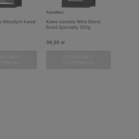
KawaMać
ta Wesołych kawa!
Kawa ziarnista Wine Blend
Brazil Speciality 250g.
39,00 zł
IADOM O
POWIADOM O
TĘPNOŚCI
DOSTĘPNOŚCI