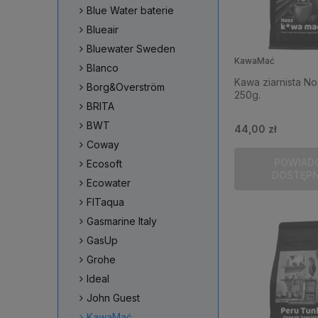
Blue Water baterie
Blueair
Bluewater Sweden
KawaMać
Blanco
Kawa ziarnista N
Borg&Overström
250g.
BRITA
BWT
44,00 zł
Coway
POWIAD
Ecosoft
DOSTĘP
Ecowater
FITaqua
Gasmarine Italy
GasUp
Grohe
Ideal
John Guest
KawaMać