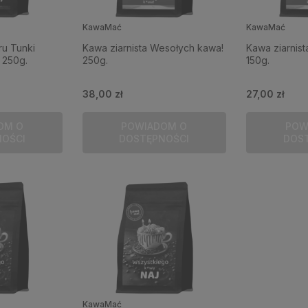
KawaMać
KawaMać
ru Tunki
Kawa ziarnista Wesołych kawa!
Kawa ziarnis
 250g.
250g.
150g.
38,00 zł
27,00 zł
OM O
POWIADOM O
POW
NOŚCI
DOSTĘPNOŚCI
DOS
KawaMać