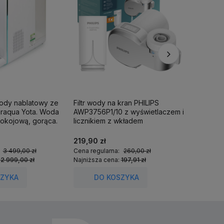
wody nablatowy ze
Filtr wody na kran PHILIPS
Filtr pr
iraqua Yota. Woda
AWP3756P1/10 z wyświetlaczem i
ShowerPr
okojową, gorąca.
licznikiem z wkładem
1 wkład fi
ultrafiltracyjnym.
219,90 zł
349,00 
:
3 499,00 zł
Cena regularna:
260,00 zł
Cena regu
:
2 999,00 zł
Najniższa cena:
197,91 zł
Najniższa
SZYKA
DO KOSZYKA
DO