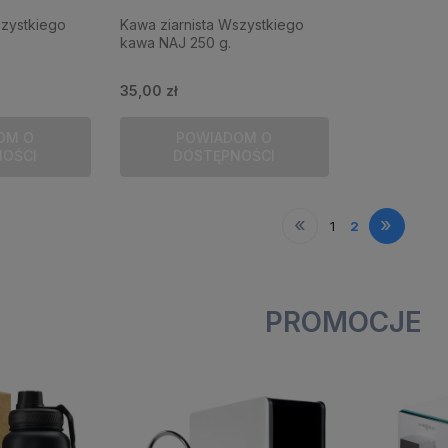
szystkiego
Kawa ziarnista Wszystkiego
kawa NAJ 250 g.
35,00 zł
OM O
POWIADOM O
NOŚCI
DOSTĘPNOŚCI
«
»
1
2
PROMOCJE