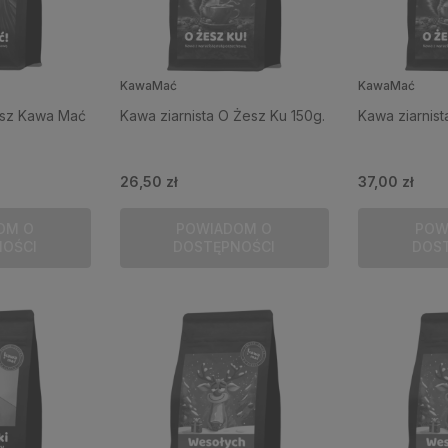
KawaMać
KawaMać
osz Kawa Mać
Kawa ziarnista O Żesz Ku 150g.
Kawa ziarnis
26,50 zł
37,00 zł
OM O
POWIADOM O
POW
NOŚCI
DOSTĘPNOŚCI
DOS