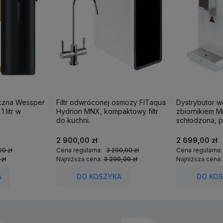
iczna Wessper
Filtr odwróconej osmozy FITaqua
Dystrybutor 
 litr w
Hydrion MNX, kompaktowy filtr
zbiornikiem M
do kuchni.
schłodzona, p
2 900,00 zł
2 699,00 zł
00 zł
Cena regularna:
3 200,00 zł
Cena regularna
 zł
Najniższa cena:
3 200,00 zł
Najniższa cena
A
DO KOSZYKA
DO KO