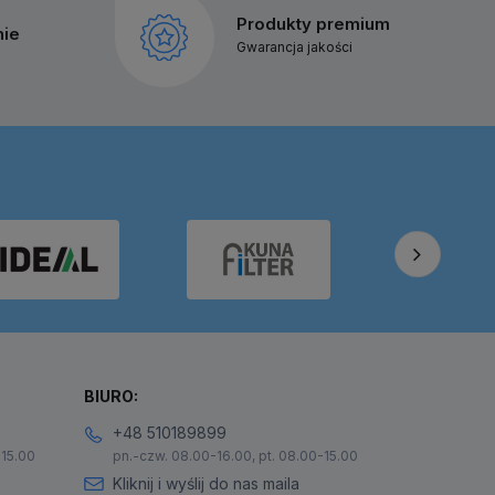
Produkty premium
nie
Gwarancja jakości
BIURO:
+48 510189899
-15.00
pn.-czw. 08.00-16.00, pt. 08.00-15.00
Kliknij i wyślij do nas maila