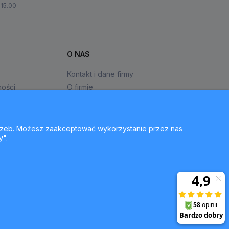
-15.00
O NAS
Kontakt i dane firmy
ności
O firmie
otrzeb. Możesz zaakceptować wykorzystanie przez nas
y".
ie