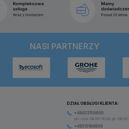
Kompleksowa
Mamy
usługa
doświadcze
Wraz z montażem
Ponad 20 letnie
NASI PARTNERZY
DZIAŁ OBSŁUGI KLIENTA:
+48603159899
pn.-czw. 08.00-16.00, pt. 08.00
+48510189899