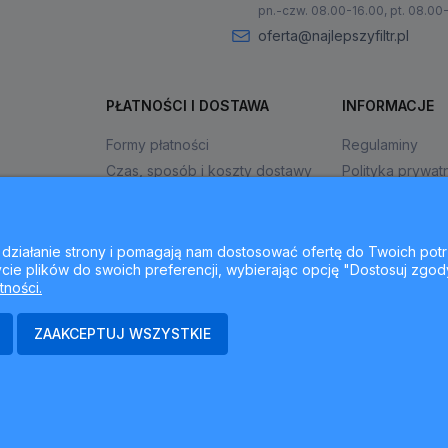
pn.-czw. 08.00-16.00, pt. 08.00
oferta@najlepszyfiltr.pl
PŁATNOŚCI I DOSTAWA
INFORMACJE
Formy płatności
Regulaminy
Czas, sposób i koszty dostawy
Polityka prywat
Czas realizacji zamówienia
Jak kupować?
ne działanie strony i pomagają nam dostosować ofertę do Twoich p
cie plików do swoich preferencji, wybierając opcję "Dostosuj zgod
tności.
ZAAKCEPTUJ WSZYSTKIE
ajlepszyfiltr.pl - ul. Krakowska 367, 43-300 Bielsko-Biała, woj. śląsk
Sklep internetowy Shoper Premium