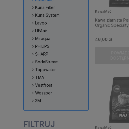
Kuna Filter
KawaMać
Kuna System
Kawa ziarnista Pe
Laveo
Organic Specialty
LIFAair
Miraqua
46,00 zł
PHILIPS
POWIAD
SHARP
DOSTĘP
SodaStream
Tappwater
TMA
Vestfrost
Wessper
3M
FILTRUJ
KawaMać