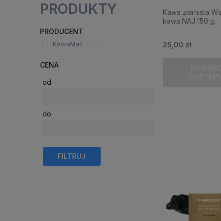
PRODUKTY
Kawa ziarnista W
kawa NAJ 150 g.
PRODUCENT
(26)
KawaMać
25,00 zł
CENA
POWIAD
DOSTĘP
od
do
FILTRUJ