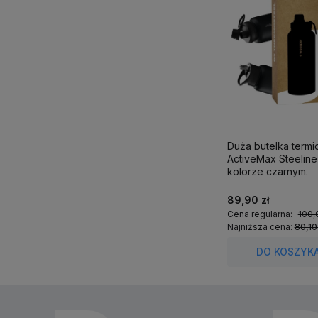
Duża butelka term
ActiveMax Steeline 1
kolorze czarnym.
89,90 zł
Cena regularna:
100,
Najniższa cena:
80,10
DO KOSZYK