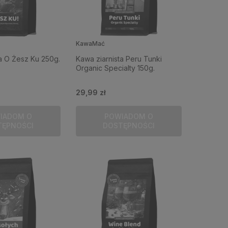
KawaMać
ta O Żesz Ku 250g.
Kawa ziarnista Peru Tunki
Organic Specialty 150g.
29,99 zł
IADOM O
POWIADOM O
TĘPNOŚCI
DOSTĘPNOŚCI