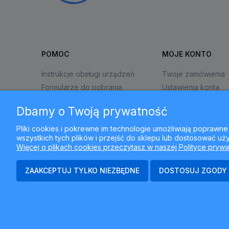
POMOC
MOJE KONTO
Instrukcje obsługi urządzeń
Twoje zamówienia
Formularze do pobrania
Ustawienia konta
Zwroty i reklamacje
Przechowalnia
Dbamy o Twoją prywatność
Pliki cookies i pokrewne im technologie umożliwiają popraw
wszystkich tych plików i przejść do sklepu lub dostosować uży
Więcej o plikach cookies przeczytasz w naszej Polityce prywa
ZAAKCEPTUJ TYLKO NIEZBĘDNE
DOSTOSUJ ZGODY
N