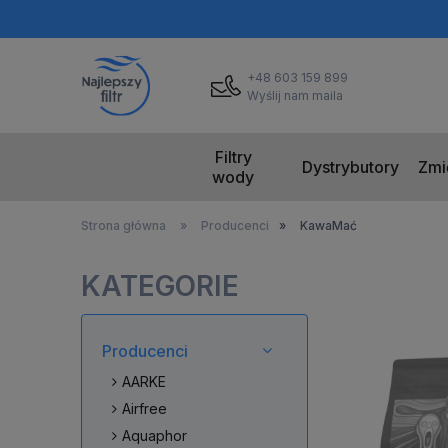
+48 603 159 899
Wyślij nam maila
Filtry
Dystrybutory
Zmi
wody
Strona główna
»
Producenci
»
KawaMać
KATEGORIE
Producenci
AARKE
Airfree
Aquaphor