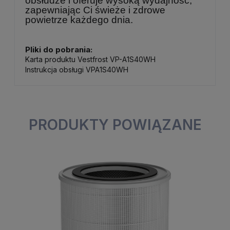
obsłudze i oferuje wysoką wydajność,
zapewniając Ci świeże i zdrowe
powietrze każdego dnia.
Pliki do pobrania:
Karta produktu Vestfrost VP-A1S40WH
Instrukcja obsługi VPA1S40WH
PRODUKTY POWIĄZANE
Kompaktowy
Inteligentny
oczyszczacz powietrza
oczyszczacz sterowany
Vestfrost VP-A1S40WH.
za pomocą aplikacji.
Kompaktowy
Inteligentny
oczyszczacz
oczyszczacz
powietrza Vestfrost
sterowany za pomocą
VP-A1S40WH.
aplikacji.