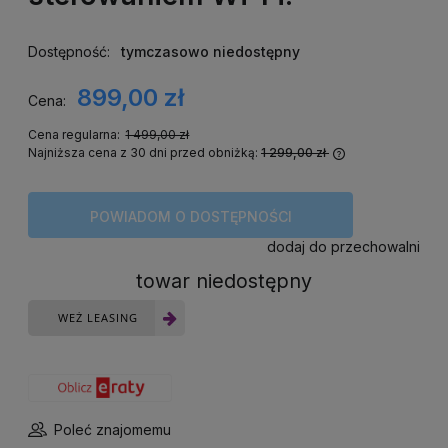
Dostępność:
tymczasowo niedostępny
899,00 zł
Cena:
Cena regularna:
1 499,00 zł
Najniższa cena z 30 dni przed obniżką:
1 299,00 zł
Jeżeli produkt
niż 30 dni, wyś
cena od moment
POWIADOM O DOSTĘPNOŚCI
się w sprzedaż
dodaj do przechowalni
towar niedostępny
WEŻ LEASING
Poleć znajomemu