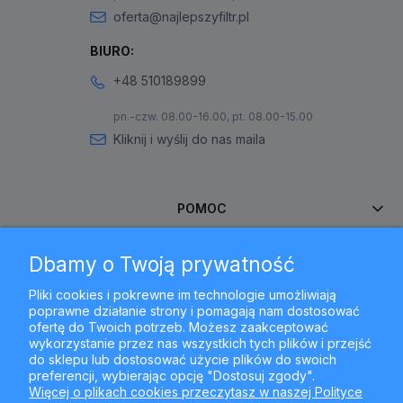
oferta@najlepszyfiltr.pl
BIURO:
+48 510189899
pn.-czw. 08.00-16.00, pt. 08.00-15.00
Kliknij i wyślij do nas maila
POMOC
Dbamy o Twoją prywatność
MOJE KONTO
Pliki cookies i pokrewne im technologie umożliwiają
poprawne działanie strony i pomagają nam dostosować
PŁATNOŚCI I DOSTAWA
ofertę do Twoich potrzeb. Możesz zaakceptować
wykorzystanie przez nas wszystkich tych plików i przejść
do sklepu lub dostosować użycie plików do swoich
INFORMACJE
preferencji, wybierając opcję "Dostosuj zgody".
Więcej o plikach cookies przeczytasz w naszej Polityce