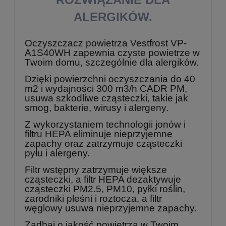
ALERGIKÓW.
Oczyszczacz powietrza Vestfrost VP-
A1S40WH zapewnia czyste powietrze w
Twoim domu, szczególnie dla alergików.
Dzięki powierzchni oczyszczania do 40
m2 i wydajności 300 m3/h CADR PM,
usuwa szkodliwe cząsteczki, takie jak
smog, bakterie, wirusy i alergeny.
Z wykorzystaniem technologii jonów i
filtru HEPA eliminuje nieprzyjemne
zapachy oraz zatrzymuje cząsteczki
pyłu i alergeny.
Filtr wstępny zatrzymuje większe
cząsteczki, a filtr HEPA dezaktywuje
cząsteczki PM2.5, PM10, pyłki roślin,
zarodniki pleśni i roztocza, a f
iltr
węglowy usuwa nieprzyjemne zapachy.
Zadbaj o jakość powietrza w Twoim