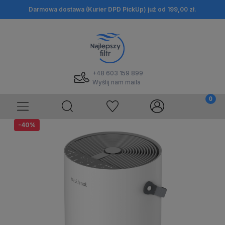
Darmowa dostawa (Kurier DPD PickUp) już od 199,00 zł.
+48 603 159 899
Wyślij nam maila
-40%